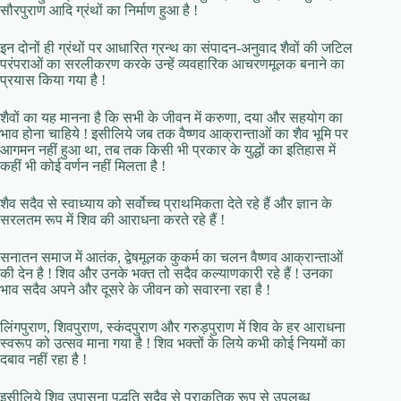
सौरपुराण आदि ग्रंथों का निर्माण हुआ है !
इन दोनों ही ग्रंथों पर आधारित ग्रन्थ का संपादन-अनुवाद शैवों की जटिल
परंपराओं का सरलीकरण करके उन्हें व्यवहारिक आचरणमूलक बनाने का
प्रयास किया गया है !
शैवों का यह मानना है कि सभी के जीवन में करुणा, दया और सहयोग का
भाव होना चाहिये ! इसीलिये जब तक वैष्णव आक्रान्ताओं का शैव भूमि पर
आगमन नहीं हुआ था, तब तक किसी भी प्रकार के युद्धों का इतिहास में
कहीं भी कोई वर्णन नहीं मिलता है !
शैव सदैव से स्‍वाध्‍याय को सर्वोच्‍च प्राथमिकता देते रहे हैं और ज्ञान के
सरलतम रूप में शिव की आराधना करते रहे हैं !
सनातन समाज में आतंक, द्वेषमूलक कुकर्म का चलन वैष्णव आक्रान्ताओं
की देन है ! शिव और उनके भक्त तो सदैव कल्‍याणकारी रहे हैं ! उनका
भाव सदैव अपने और दूसरे के जीवन को सवारना रहा है !
लिंगपुराण, शिवपुराण, स्‍कंदपुराण और गरुड़पुराण में शिव के हर आराधना
स्वरूप को उत्‍सव माना गया है ! शिव भक्तों के लिये कभी कोई नियमों का
दबाव नहीं रहा है !
इसीलिये शिव उपासना पद्धति सदैव से प्राकृतिक रूप से उपलब्ध