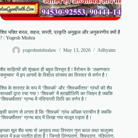
शिव भक्ति सरल, सहज, सस्ती, प्रकृति अनुकूल और अनुकरणीय क्यों है
? : Yogesh Mishra
yogeshmishralaw
May 13, 2026
Adhyatm
शैव साहित्यों की शृंखला ही बहुत विस्‍तृत है ! वैरोचन के ‘लक्षणसार
समुच्‍चय’ में इन आगमों के विशाल वांगमय का विस्‍तार से वर्णन है !
शिव के शास्‍त्र के रूप में ‘शिवधर्म’ और ‘शिवधर्मोत्‍तर’ ग्रंथों को शैव
साधकों द्वारा रचा गया ! ‘शिवधर्म’ में ब्राह्मीलिपि का जिक्र है जबकि
‘शिवधर्मोत्‍तर’ ग्रन्थ में नंदिनागरी लिपि का वर्णन है !
इसी कारण से लगता है कि ‘शिवधर्म’ ग्रंथ अधिक प्राचीन है जबकि
‘शिवधर्मोत्‍तर’ ग्रन्थ बाद में लिखा गया मालूम पड़ता है !
इनका मूल शैव भाषा से अनुवाद तथा विस्तार गुप्त काल तथा चालुक्‍य
काल में हुआ प्रतीत होता है ! जिनसे लिंगपुराण, शिवपुराण, नंदिपुराण,