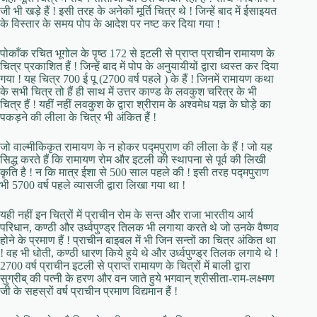
जी भी खड़े हैं ! इसी तरह के अनेकों मूर्ति चित्र थे ! जिन्हें बाद में ईसाइयत
के विस्तार के समय पोप के आदेश पर नष्ट कर दिया गया !
पोकाँक रचित भूगोल के पृष्ठ 172 से इटली से प्राप्त प्राचीन रामायण के
चित्र प्रकाशित हैं ! जिन्हें बाद में पोप के अनुयायीयों द्वारा ध्वस्त कर दिया
गया ! यह चित्र 700 ई पू (2700 वर्ष पहले ) के हैं ! जिनमें रामायण कथा
के सभी चित्र तो हैं ही साथ में उत्तर काण्ड के लवकुश चरित्र के भी
चित्र हैं ! यहीं नहीं लवकुश के द्वारा श्रीराम के अश्वमेध यज्ञ के घोड़े का
पकड़ने की लीला के चित्र भी अंकित हैं !
जो वाल्मीकिकृत रामायण के न होकर पद्मपुराण की लीला के हैं ! जो यह
सिद्ध करते हैं कि रामायण रोम और इटली की स्थापना से पूर्व की लिखी
कृति है ! न कि मात्र ईशा से 500 साल पहले की ! इसी तरह पद्मपुराण
भी 5700 वर्ष पहले व्यासजी द्वारा लिखा गया था !
यही नहीं इन चित्रों में प्राचीन रोम के सन्त और राजा भारतीय आर्य
परिधान, कण्ठी और उर्ध्वपुण्ड्र तिलक भी लगाया करते थे जो उनके वैष्णव
होने के प्रमाण हैं ! प्राचीन बाइबल में भी जिन सन्तों का चित्र अंकित था
! वह भी धोती, कण्ठी धारण किये हुये थे और उर्ध्वपुण्ड्र तिलक लगाये थे !
2700 वर्ष प्राचीन इटली से प्राप्त रामायण के चित्रों में बाली द्वारा
सुग्रीब् की पत्नी के हरण और वन जाते हुये भगवान् श्रीसीता-राम-लक्ष्मण
जी के सहस्रों वर्ष प्राचीन प्रमाण विद्यमान हैं !