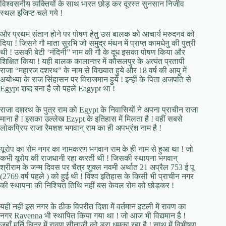
विश्वसनीय व्यक्तियों के साथ भारत छोड़ कर दूरस्त सुनसान निर्जीव
स्थल इजिप्ट चले गये !
और प्रथम संतान होने पर पोषण हेतु उस बालक को आचार्य मरुदनव को
दिया ! जिसने गौ माता सुरभि जो समुद्र मंथन में प्राप्त कामधेनु की पुत्री
थी ! उसकी बेटी ‘नंदिनी” नाम की गौ के दूध इसका पोषण किया और
शिक्षित किया ! यही बालक कालान्तर में कौसलपुर के अत्यंत प्रतापी
राजा “महारज दशरथ” के नाम से विख्यात हुये और 18 वर्ष की आयु में
अयोध्या के राज सिंहासन पर विराजमान हुये ! इन्हीं के पिता अजपति से
Egypt शब्द बना है जो पहले Eagypt था !
राजा दशरथ के पुत्र राम को Egypt के निवासियों ने अपना प्राचीन राजा
माना है ! इसका उल्लेख Ezypt के इतिहास में मिलता है ! वहीं सबसे
लोकप्रिय राजा रैमशश भगवान् राम का ही अपभ्रंश नाम है !
यूरोप का रोम नगर का नामकरण भगवान राम के ही नाम से हुआ था ! जो
कभी यूरोप की राजधानी रहा करती थी ! जिसकी स्थापना भगवान्
श्रीराम के जन्म दिवस पर चैत्र शुक्ल नवमी अर्थात 21 अप्रैल 753 ई पू
(2769 वर्ष पहले ) को हुई थी ! विश्व इतिहास के किसी भी प्राचीन नगर
की स्थापना की निश्चित तिथि नहीं बस केवल रोम को छोड़कर !
यही नहीं इस नगर के ठीक विपरीत दिशा में वर्तमान इटली में रावण का
नगर Ravenna भी स्थापित किया गया था ! जो आज भी विद्यमान है !
जहाँ मूर्ति चित्र में रावण सीताजी को डरा धमका रहा है ! साथ में विभीषण