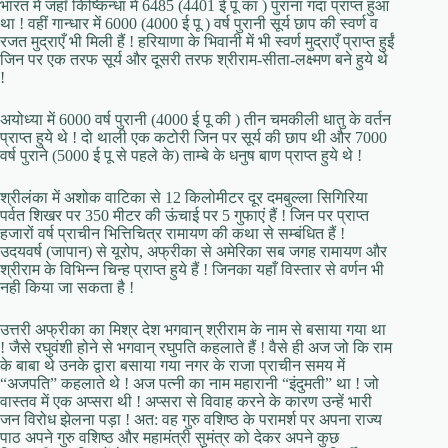
भारत में जहाँ किष्किन्धा में 6485 (4401 ई पू का ) पुराना गदा प्राप्त हुआ
था ! वहीं गान्धार में 6000 (4000 ई पू ) वर्ष पुरानी सूर्य छाप की स्वर्ण व
रजत मुद्राएँ भी मिली हैं ! हरियाणा के भिवानी में भी स्वर्ण मुद्राएँ प्राप्त हुईं
जिन पर एक तरफ सूर्य और दूसरी तरफ श्रीराम-सीता-लक्ष्मण बने हुये थे
!
अयोध्या में 6000 वर्ष पुरानी (4000 ई पू की ) तीन चमकीली धातु के वर्तन
प्राप्त हुये थे ! दो थाली एक कटोरी जिन पर सूर्य की छाप थी और 7000
वर्ष पुराने (5000 ई पू से पहले के) ताम्बे के धनुष बाण प्राप्त हुये थे !
श्रीलंका में अशोक वाटिका से 12 किलोमीटर दूर दमबुल्ला सिगिरिया
पर्वत शिखर पर 350 मीटर की ऊंचाई पर 5 गुफाएं हैं ! जिन पर प्राप्त
हजारों वर्ष प्राचीन भित्तिचित्र रामायण की कथा से सम्बंधित हैं !
उदयवर्ष (जापान) से यूरोप, अफ्रीका से अमेरिका सब जगह रामायण और
श्रीराम के विभिन्न चिन्ह प्राप्त हुये हैं ! जिनका यहाँ विस्तार से वर्णन भी
नही किया जा सकता है !
उत्तरी अफ्रीका का मिश्र देश भगवान् श्रीराम के नाम से बसाया गया था
! जैसे रघुवंशी होने से भगवान् रघुपति कहलाते हैं ! वैसे ही अज जो कि राम
के बाबा थे उनके द्वारा बसाया गया नगर के राजा प्राचीन समय में
“अजपति” कहलाते थे ! अज पत्नी का नाम महारानी “इंदुमती” था ! जो
वास्तव में एक अप्सरा थी ! अप्सरा से विवाह करने के कारण उन्हें भारी
जन विरोध झेलना पड़ा ! अत: वह गुरु वशिष्ठ के परामर्श पर अपना राज्य
पाठ अपने गुरु वशिष्ठ और महामंत्री सुमंत्र को देकर अपने कुछ