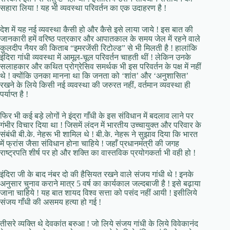
सहारा लिया ! यह भी व्यवस्था परिवर्तन का एक उदाहरण है !
देश में यह नई व्यवस्था कैसी हो और कैसे इसे लाया जाये ! इस बात की
जानकारी हमें वरिष्ठ पत्रकार और आपातकाल के समय जेल में रहने वाले
कुलदीप नैयर की किताब “इमरजेंसी रिटोल्ड” से भी मिलती है ! हालांकि
इंदिरा गांधी व्यवस्था में आमूल-चूल परिवर्तन चाहती थीं ! लेकिन उनके
सलाहकार और कथित प्रोग्रेसिव समर्थक भी इस परिवर्तन के पक्ष में नहीं
थे ! क्योंकि उनका मानना था कि जनता को ‘शांत’ और ‘अनुशासित’
रखने के लिये किसी नई व्यवस्था की जरुरत नहीं, वर्तमान व्यवस्था ही
पर्याप्त है !
फिर भी कई बड़े लोगों ने इंद्रा गाँधी के इस संविधान में बदलाव लाने पर
गंभीर विचार दिया था ! जिसमें लंदन में भारतीय उच्चायुक्त और परिवार के
संबंधी बी.के. नेहरू भी शामिल थे ! बी.के. नेहरू ने सुझाव दिया कि भारत
में फ्रांस जैसा संविधान होना चाहिये ! जहाँ प्रधानमंत्री की जगह
राष्ट्रपति शीर्ष पर हो और शक्ति का वास्तविक प्रयोगकर्ता भी वही हो !
इंदिरा जी के बाद नंबर दो की हैसियत रखने वाले संजय गांधी थे ! इनके
अनुसार चुनाव कराने मात्र 5 वर्ष का कार्यकाल जल्दबाजी है ! इसे बढ़ाया
जाना चाहिये ! यह बात शायद विश्व सत्ता को पसंद नहीं आयी ! इसीलिये
संजय गाँधी की असमय हत्या हो गई !
तीसरे व्यक्ति थे देवकांत बरुआ ! जो लिये संजय गांधी के लिये विवेकानंद