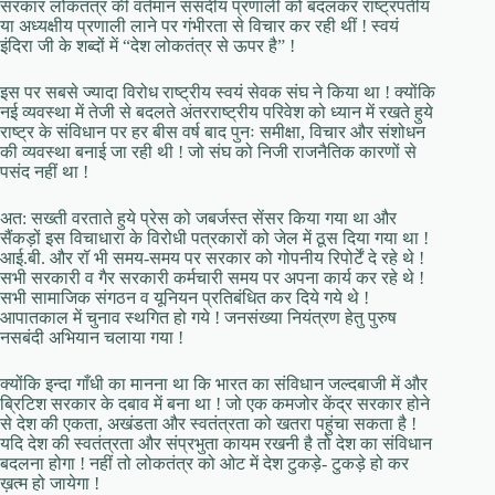
सरकार लोकतंत्र की वर्तमान संसदीय प्रणाली को बदलकर राष्ट्रपतीय
या अध्यक्षीय प्रणाली लाने पर गंभीरता से विचार कर रही थीं ! स्वयं
इंदिरा जी के शब्दों में “देश लोकतंत्र से ऊपर है” !
इस पर सबसे ज्यादा विरोध राष्ट्रीय स्वयं सेवक संघ ने किया था ! क्योंकि
नई व्यवस्था में तेजी से बदलते अंतरराष्ट्रीय परिवेश को ध्यान में रखते हुये
राष्ट्र के संविधान पर हर बीस वर्ष बाद पुनः समीक्षा, विचार और संशोधन
की व्यवस्था बनाई जा रही थी ! जो संघ को निजी राजनैतिक कारणों से
पसंद नहीं था !
अत: सख्ती वरताते हुये प्रेस को जबर्जस्त सेंसर किया गया था और
सैंकड़ों इस विचाधारा के विरोधी पत्रकारों को जेल में ठूस दिया गया था !
आई.बी. और रॉ भी समय-समय पर सरकार को गोपनीय रिपोर्टें दे रहे थे !
सभी सरकारी व गैर सरकारी कर्मचारी समय पर अपना कार्य कर रहे थे !
सभी सामाजिक संगठन व यूनियन प्रतिबंधित कर दिये गये थे !
आपातकाल में चुनाव स्थगित हो गये ! जनसंख्या नियंत्रण हेतु पुरुष
नसबंदी अभियान चलाया गया !
क्योंकि इन्दा गाँधी का मानना था कि भारत का संविधान जल्दबाजी में और
ब्रिटिश सरकार के दबाव में बना था ! जो एक कमजोर केंद्र सरकार होने
से देश की एकता, अखंडता और स्वतंत्रता को खतरा पहुंचा सकता है !
यदि देश की स्वतंत्रता और संप्रभुता कायम रखनी है तो देश का संविधान
बदलना होगा ! नहीं तो लोकतंत्र को ओट में देश टुकड़े- टुकड़े हो कर
ख़त्म हो जायेगा !