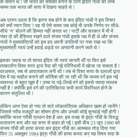
के समान थे ! जो भारत को सशक्त बनाने के लिये इंदिरा गांधी को लम्बे
समय तक भारत की सत्ता में देखना चाहते थे !
अब प्रश्न उठता है कि इतना सब होने के बाद इंदिरा गांधी ने इस विचार
को क्यों त्याग दिया ? वह भी ऐसे समय जब कोई भी उनके निर्णय पर सीधे-
सीधे ‘न’ बोलने की हिम्मत नहीं करता था ! पार्टी और सरकार में भी में
नंबर दो की हैसियत रखने वाले संजय गांधी इसके पक्ष में ही थे और संजय
गांधी ने मुख्यमंत्रियों को इस हद अपनी उंगलियों पर नचा रखा था कि
मुख्यमंत्री स्वयं उन्हें हवाई अड्डे पर अगवानी करने जाते थे !
इसका जवाब या तो शायद इंदिरा जी स्वयं जानती थीं या फिर इसे
तत्कालीन विश्व सत्ता द्वारा पैदा की गई परिस्थियों में खोजा जा सकता है !
दरअसल, जब से आपातकाल लगी थी ! तब से विश्व सत्ता के दलालों द्वारा
देश में यह माहौल बनाने की कोशिश की जा रही थी कि मध्यम वर्ग इस नई
व्यवस्था से बहुत खुश है ! उच्च या पढ़े-लिखे वर्ग को इससे ज्यादा मतलब
नहीं है ! क्योंकि इस वर्ग की प्रतिक्रिया सभी कार्य विवस्थित होने के
कारण संतुलित थी !
लेकिन अगर ऐसा हो गया तो सारे लोकतांत्रिक अधिकार ख़त्म हो जायेंगे !
जिससे गरीब मजदूरों का शोषण होगा और उनकी कोई सुनवाई नहीं होगी !
क्योंकि भारत गरीबी प्रधान देश है अत: इस वजह से इंद्रा गाँधी के विरुद्ध
वातावरण बना और वह सत्ता से बाहर हो गई ! इसी बीच 23 जून 1980 को
संजय गाँधी की हत्या करवा कर इंद्रा गाँधी का आत्मबल तोड़ दिया गया
फिर 31 अक्तूबर 1984 इंद्रा गाँधी की हत्या करवा कर यह विषय सदा के