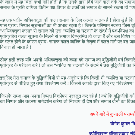
के जहन में यह चिंता कभी नहीं होती है कि उनके द्वारा दिये जाने वाले तर्क का समा
समाज के प्रति दायित्व विहीन पक्ष-विपक्ष के तर्कों को समाज के सामने रखना ही “
यह एक पक्षीय अधिवक्तृता की कला समाज के लिए अत्यंत घातक है ! होता यूं है क
पास प्रायः निष्पक्ष सूचनाओं का भी अभाव रहता है ! जिसके परिणाम स्वरुप जिस बुद
“अधिवक्तृता कला” से समाज को उस “व्यक्ति या घटना” के संदर्भ में पक्ष-विपक्ष 
पूर्वाग्रहित गलत सूचना के मिलने से समाज दिग्भ्रमित हो जाता है और उस विशेष “व्यक
के गलत होने के कारण प्रायः समाज गलत व्यक्ति के नेतृत्व में गलत मार्ग पर बढ़ जा
विनाश हो जाता है !
ठीक इसी तरह यदि अपनी अधिवक्तृता की कला को समाज का बुद्धिजीवी वर्ग किना
पूर्वाग्रह के परीक्षण करे ! तो उस “व्यक्ति या घटना” के संदर्भ में उस बुद्धिजीवी का न
इसलिए मेरा समाज के बुद्धिजीवियों से यह अनुरोध है कि किसी भी “व्यक्ति या घट
पूर्वाग्रह से पीड़ित हुए तथा विश्लेषण करें ! जिससे आपके द्वारा किए गए “विश्लेष
जिसके समक्ष आप अपना निष्पक्ष विश्लेषण प्रस्तुत कर रहे हैं ! क्योंकि बुद्धिजीवी वर
का निष्पक्ष और तटस्थ मार्गदर्शन करेगा तो निश्चय ही देश और समाज दोनों का विक
अपने बारे में कुण्डली परामर्श 
योगेश कुमार म
ज्योतिषरत्न,इतिहासकार,संव