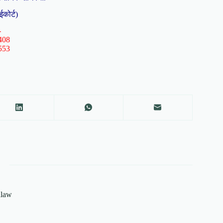
ईकोर्ट)
-
408
553
alaw