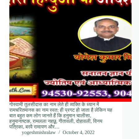
गोस्वामी तुलसीदास का नाम लेते ही व्यक्ति के ध्यान में
रामचरितमानस का नाम स्वत: ही प्रगट हो जाता है लेकिन यह
बात बहुत कम लोग जानते हैं कि हनुमान चालीसा,
हनुमानाष्टक, रामलला नहछू, गीतावली, दोहावली, विनय
पत्रिका, बरवै रामायण और…
yogeshmishralaw
October 4, 2022