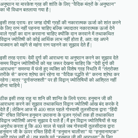
अनुष्ठान या मारकेश ग्रह की शांति के लिए “वैदिक मंत्रों के अनुष्ठान”
का भी विधान बतलाया गया है |
इसी तरह प्रायः हर जगह दोषी ग्रहों की नकारात्मक ऊर्जा को शांत करने
के लिए रत्न नहीं पहनना चाहिए बल्कि ज्यादातर नकारात्मक ऊर्जा देने
वाले ग्रहों का दान करवाना चाहिए क्योंकि दान करवाने में तथाकथित
विद्वान ज्योतिषी को कोई आर्थिक लाभ नहीं होता है, अत: वह अपने
यजमान को महंगे से महंगा रत्न पहनने का सुझाव देते हैं |
इसी तरह प्रायः देवी दुर्गा की आराधना या अनुष्ठान करने का सुझाव देते
समय विद्वान ज्योतिषीयों को यह जरूर देखना चाहिए कि “देवी दुर्गा की
आराधना” समस्या में फंसे हुए व्यक्ति को विशेष ग्रह स्थिति में “तंत्रोक्त
तरीके से” करना श्रेष्ठ कर रहेगा या “वैदिक पद्धति से” करना श्रेष्ठ कर
रहेगा | मात्र “दुर्गासप्तशती” पर ही विद्वान् ज्योतिषियों को आश्रित नहीं
होना चाहिये |
ठीक इसी तरह राहु या शनि की शान्ति के लिये प्रायः हनुमान जी की
आराधना करने का सुझाव तथाकथित विद्वान ज्योतिषी आंख बंद करके दे
देते हैं | लेकिन आज से 400 साल पहले गोस्वामी तुलसीदास द्वारा “हिंदी
में” रचित विभिन्न हनुमान उपासना के पूजन ग्रंथों तक ही तथाकथित
विद्वान ज्योतिषी अपना सुझाव दे पाते हैं | मैं इन विद्वान ज्योतिषियों से यह
अनुरोध करता हूं कि 400 साल से पहले जब गोस्वामी तुलसीदास द्वारा
हनुमान जी के ऊपर रचित हिंदी में “हनुमान चालीसा” या “हनुमानाष्टक”
आदि ग्रंथ नहीं थे | तब इसके पूर्व “हनुमान जी की आराधना” के लिए