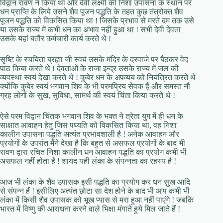
विद्वान रावण ने किया था और देवी लक्ष्मी की निशा उपासना के स्थान पर
धन प्राप्ति के लिये उसने शैव पूजन पद्धति के तहत कुछ तंत्रोक्त शैव
पूजन पद्धति को विकसित किया था ! जिसके प्रभाव से मरते दम तक उसे
या उसके राज्य में कभी धन का अभाव नहीं हुआ था ! सभी देवी देवता
उसके यहां बतौर कर्मचारी कार्य करते थे !
सृष्टि के रचयिता ब्रह्मा जी स्वयं उसके मंदिर के दरवाजे पर बैठकर वेद
पाठ किया करते थे ! देवताओं के राजा इन्द्र उसके राज्य में जल की
व्यवस्था स्वयं देखा करते थे ! कुबेर धन के अपव्यय को नियंत्रित करते थे
क्योंकि कुबेर स्वयं भगवान शिव के भी परमप्रिय सेवक हैं और समस्त नौ
ग्रह लोगों के सुख, सुविधा, सामर्थ की स्वयं चिंता किया करते थे !
ऐसे परम विद्वान चिंतक भगवान शिव के भक्त ने त्रेता युग में ही धन के
साक्षात आवाहन हेतु जिस पध्यति को विकसित किया था, वह निशा
कालीन उपासना पद्धति अत्यंत प्रभावशाली है ! अनेक आवाहन और
प्रयोगों के उपरांत मैंने देखा है कि बहुत से असफल प्रयोगों के बाद भी
रावण द्वारा रचित निशा कालीन धन आवाहन पद्धति का प्रयोग कभी भी
असफल नहीं होता है ! शायद यही लंका के संपन्नता का रहस्य है !
आज भी लंका के शैव उपासक इसी पद्धति का प्रयोग कर धन सुख आदि
से संपन्न हैं ! इसीलिए अत्यंत छोटा सा देश होने के बाद भी आप कभी भी
लंका में किसी शैव उपासक को भूख प्यास से मरा हुआ नहीं पाएंगे ! जबकि
भारत में विष्णु की आराधना करने वाले भिक्षा मंगाते हुये मिल जाते हैं !