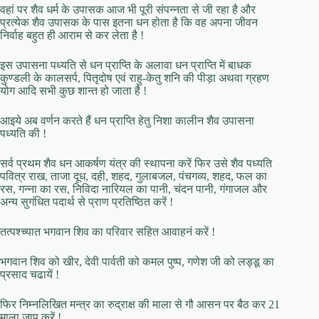
वहां पर शैव धर्म के उपासक आज भी पूरी संपन्नता से जी रहा है और
प्रत्येक शैव उपासक के पास इतना धन होता है कि वह अपना जीवन
निर्वाह बहुत ही आराम से कर लेता है !
इस उपासना पध्यति से धन प्राप्ति के अलावा धन प्राप्ति में बाधक
कुण्डली के कालसर्प, पितृदोष एवं राहु-केतु शनि की पीड़ा अथवा ग्रहण
योग आदि सभी कुछ शान्त हो जाता है !
आइये अब वर्णन करते हैं धन प्राप्ति हेतु निशा कालीन शैव उपासना
पध्यति की !
सर्व प्रथम शैव धन आकर्षण यंत्र की स्थापना करें फिर उसे शैव पध्यति
पवित्र राख, ताजा दूध, दही, शहद, गुलाबजल, पंचगव्य, शहद, फल का
रस, गन्ना का रस, निविदा नारियल का पानी, चंदन पानी, गंगाजल और
अन्य सुगंधित पदार्थ से प्राण प्रतिष्ठित करें !
तत्पश्च्यात भगवान शिव का परिवार सहित आवाहनं करें !
भगवान शिव को खीर, देवी पार्वती को कमल पुष्प, गणेश जी को लड्डू का
प्रसाद चढायें !
फिर निम्नलिखित मन्त्र का रुद्राक्ष की माला से गौ आसन पर बैठ कर 21
माला जाप करें !