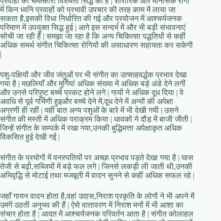
प्रवाहों की चमत्कारी विशेषता सिद्ध की है | शारीरिक और मानसिक रोगों
में किन ध्वनि प्रवाहों को प्रभावी उपचार की तरह काम में लाया जा
सकता है,इसकी विधा निर्धारित की गई और प्रयोजन में आश्चर्यजनक
परिमाण में उपयुक्त सिद्ध हुई | आगे इस सन्दर्भ में और भी बड़ी संभावनाएं
सोची जा रही हैं | समझा जा रहा है कि अन्य चिकित्सा पद्धतियों से कहीं
अधिक समर्थ संगीत चिकित्सा रोगियों की असाधारण सहायता कर सकेगी
|
पशु-पक्षियों और जीव जंतुओं पर भी संगीत का उत्साहवर्द्धक प्रभाव देखा
गया है | मछलियाँ और मुर्गियां अधिक संख्या में अधिक बड़े अंडे देने लगीं
और उनसे परिपुष्ट बच्चे प्रकट होने लगे | गायों ने अधिक दूध दिया | वे
अवधि से पूर्व गर्भिणी हुइऔर बच्चे देने में,दूध देने में अन्यों की अपेक्षा
अग्रणी ही रहीं | यही बात अन्य पशुओं के बारे में भी देखी गयी | उसने
संगीत की मस्ती में अधिक पराक्रम किया | धावकों ने दौड़ में बाजी जीती |
जिन्हें संगीत के सम्पर्क में रखा गया,उनकी बुद्धिमत्ता अपेक्षाकृत अधिक
विकसित हुई देखी गई |
संगीत के प्रयोगों में वनस्पतियों पर अच्छा प्रभाव पड़ते देखा गया है | घास
तेजी से बढ़ी,सब्जियों में बड़े फल लगे | जिनसे लकड़ी ली जाती थी,उनकी
अभिवृद्धि से मोटाई तथा मजबूती में वादन सुनने से कहीं अधिक सफल रहे |
जहाँ गायन वादन होता है,वहां उदास,निराश प्रकृति के लोगों ने भी अपने में
उमंगें उठती अनुभव की हैं | ऐसे वातावरण में निराश मनों में भी आशा का
संचार होता है | आदत में आश्चर्यजनक परिवर्तन आता है | संगीत कोलाहल