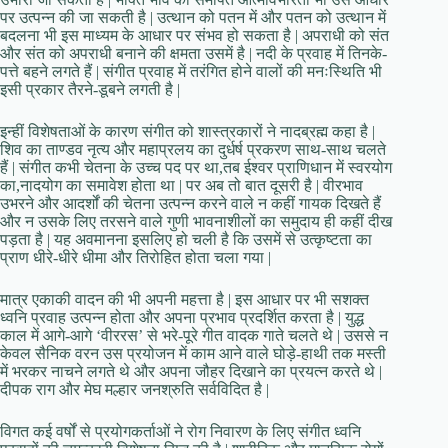
पर उत्पन्न की जा सकती है | उत्थान को पतन में और पतन को उत्थान में
बदलना भी इस माध्यम के आधार पर संभव हो सकता है | अपराधी को संत
और संत को अपराधी बनाने की क्षमता उसमें है | नदी के प्रवाह में तिनके-
पत्ते बहने लगते हैं | संगीत प्रवाह में तरंगित होने वालों की मनःस्थिति भी
इसी प्रकार तैरने-डूबने लगती है |
इन्हीं विशेषताओं के कारण संगीत को शास्त्रकारों ने नादब्रह्म कहा है |
शिव का ताण्डव नृत्य और महाप्रलय का दुर्धर्ष प्रकरण साथ-साथ चलते
हैं | संगीत कभी चेतना के उच्च पद पर था,तब ईश्वर प्राणिधान में स्वरयोग
का,नादयोग का समावेश होता था | पर अब तो बात दूसरी है | वीरभाव
उभरने और आदर्शों की चेतना उत्पन्न करने वाले न कहीं गायक दिखते हैं
और न उसके लिए तरसने वाले गुणी भावनाशीलों का समुदाय ही कहीं दीख
पड़ता है | यह अवमानना इसलिए हो चली है कि उसमें से उत्कृष्टता का
प्राण धीरे-धीरे धीमा और तिरोहित होता चला गया |
मात्र एकाकी वादन की भी अपनी महत्ता है | इस आधार पर भी सशक्त
ध्वनि प्रवाह उत्पन्न होता और अपना प्रभाव प्रदर्शित करता है | युद्ध
काल में आगे-आगे ‘वीररस’ से भरे-पूरे गीत वादक गाते चलते थे | उससे न
केवल सैनिक वरन उस प्रयोजन में काम आने वाले घोड़े-हाथी तक मस्ती
में भरकर नाचने लगते थे और अपना जौहर दिखाने का प्रयत्न करते थे |
दीपक राग और मेघ मल्हार जनश्रुति सर्वविदित है |
विगत कई वर्षों से प्रयोगकर्ताओं ने रोग निवारण के लिए संगीत ध्वनि