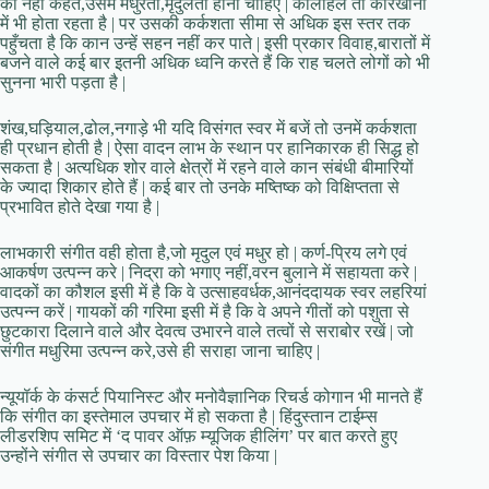
को नहीं कहते,उसमें मधुरता,मृदुलता होनी चाहिए | कोलाहल तो कारखानों
में भी होता रहता है | पर उसकी कर्कशता सीमा से अधिक इस स्तर तक
पहुँचता है कि कान उन्हें सहन नहीं कर पाते | इसी प्रकार विवाह,बारातों में
बजने वाले कई बार इतनी अधिक ध्वनि करते हैं कि राह चलते लोगों को भी
सुनना भारी पड़ता है |
शंख,घड़ियाल,ढोल,नगाड़े भी यदि विसंगत स्वर में बजें तो उनमें कर्कशता
ही प्रधान होती है | ऐसा वादन लाभ के स्थान पर हानिकारक ही सिद्ध हो
सकता है | अत्यधिक शोर वाले क्षेत्रों में रहने वाले कान संबंधी बीमारियों
के ज्यादा शिकार होते हैं | कई बार तो उनके मष्तिष्क को विक्षिप्तता से
प्रभावित होते देखा गया है |
लाभकारी संगीत वही होता है,जो मृदुल एवं मधुर हो | कर्ण-प्रिय लगे एवं
आकर्षण उत्पन्न करे | निद्रा को भगाए नहीं,वरन बुलाने में सहायता करे |
वादकों का कौशल इसी में है कि वे उत्साहवर्धक,आनंददायक स्वर लहरियां
उत्पन्न करें | गायकों की गरिमा इसी में है कि वे अपने गीतों को पशुता से
छुटकारा दिलाने वाले और देवत्व उभारने वाले तत्वों से सराबोर रखें | जो
संगीत मधुरिमा उत्पन्न करे,उसे ही सराहा जाना चाहिए |
न्यूयॉर्क के कंसर्ट पियानिस्ट और मनोवैज्ञानिक रिचर्ड कोगान भी मानते हैं
कि संगीत का इस्तेमाल उपचार में हो सकता है | हिंदुस्तान टाईम्स
लीडरशिप समिट में ‘द पावर ऑफ़ म्यूजिक हीलिंग’ पर बात करते हुए
उन्होंने संगीत से उपचार का विस्तार पेश किया |