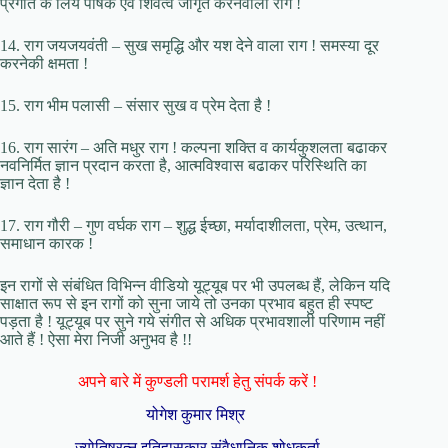
प्रगति के लिये पोषक एवं शिवत्व जागृत करनेवाला राग !
14. राग जयजयवंती – सुख समृद्धि और यश देने वाला राग ! समस्या दूर
करनेकी क्षमता !
15. राग भीम पलासी – संसार सुख व प्रेम देता है !
16. राग सारंग – अति मधुर राग ! कल्पना शक्ति व कार्यकुशलता बढाकर
नवनिर्मित ज्ञान प्रदान करता है, आत्मविश्वास बढाकर परिस्थिति का
ज्ञान देता है !
17. राग गौरी – गुण वर्घक राग – शुद्ध ईच्छा, मर्यादाशीलता, प्रेम, उत्थान,
समाधान कारक !
इन रागों से संबंधित विभिन्न वीडियो यूट्यूब पर भी उपलब्ध हैं, लेकिन यदि
साक्षात रूप से इन रागों को सुना जाये तो उनका प्रभाव बहुत ही स्पष्ट
पड़ता है ! यूट्यूब पर सुने गये संगीत से अधिक प्रभावशाली परिणाम नहीं
आते हैं ! ऐसा मेरा निजी अनुभव है !!
अपने बारे में कुण्डली परामर्श हेतु संपर्क करें !
योगेश कुमार मिश्र
ज्योतिषरत्न,इतिहासकार,संवैधानिक शोधकर्ता