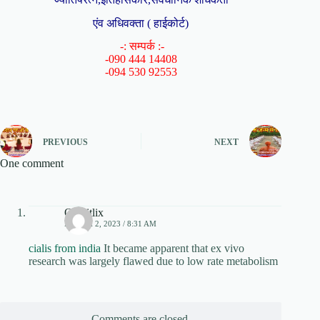
एंव अधिवक्ता ( हाईकोर्ट)
-: सम्पर्क :-
-090 444 14408
-094 530 92553
PREVIOUS
NEXT
One comment
Obtaitlix
MARCH 2, 2023 / 8:31 AM
cialis from india
It became apparent that ex vivo
research was largely flawed due to low rate metabolism
Comments are closed.