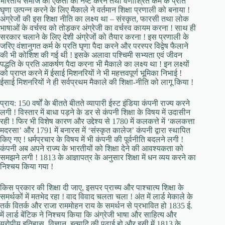
भारतीय समाज की एकता को नष्ट करने तथा वर्णाश्रित कर्म के प्रति
घृणा उत्पन्न करने के लिए मैकाले ने वर्तमान शिक्षा प्रणाली को बनाया !
अंग्रेजों की इस शिक्षा नीति का लक्ष्य था – संस्कृत, फारसी तथा लोक
भाषाओं के वर्चस्व को तोड़कर अंग्रेजी का वर्चस्व कायम करना ! साथ ही
सरकार चलाने के लिए देशी अंग्रेजों को तैयार करना ! इस प्रणाली के
जरिए वंशानुगत कर्म के प्रति घृणा पैदा करने और परस्पर विद्वेष फैलाने
की भी कोशिश की गई थी ! इसके अलावा पश्चिमी सभ्यता एवं जीवन
पद्धति के प्रति आकर्षण पैदा करना भी मैकाले का लक्ष्य था ! इन लक्ष्यों
को प्राप्त करने में ईसाई मिशनरियों ने भी महत्तवपूर्ण भूमिका निभाई !
ईसाई मिशनरियों ने ही सर्वप्रथम मैकाले की शिक्षा-नीति को लागू किया !
प्राय: 150 वर्षों के बीतते बीतते व्यापारी ईस्ट इंडिया कंपनी राज्य करने
लगी ! विस्तार में बाधा पड़ने के डर से कंपनी शिक्षा के विषय में उदासीन
रही ! फिर भी विशेष कारण और उद्देश्य से 1780 में कलकत्ते में ‘कलकत्ता
मदरसा’ और 1791 में बनारस में ‘संस्कृत कालेज’ कंपनी द्वारा स्थापित
किए गए ! धर्मप्रचार के विषय में भी कंपनी की पूर्वनीति बदलने लगी !
कंपनी अब अपने राज्य के भारतीयों को शिक्षा देने की आवश्यकता को
समझने लगी ! 1813 के आज्ञापत्र के अनुसार शिक्षा में धन व्यय करने का
निश्चय किया गया !
किस प्रकार की शिक्षा दी जाए, इसपर प्राच्य और पाश्चात्य शिक्षा के
समर्थकों में मतभेद रहा ! वाद विवाद चलता चला ! अंत में लार्ड मेकाले के
तर्क वितर्क और राजा राममोहन राय के समर्थन से प्रभावित हो 1835 ई.
में लार्ड बेंटिक ने निश्चय किया कि अंग्रेजी भाषा और साहित्य और
यूरोपीय इतिहास, विज्ञान, इत्यादि की पढ़ाई हो और इसी में 1813 के