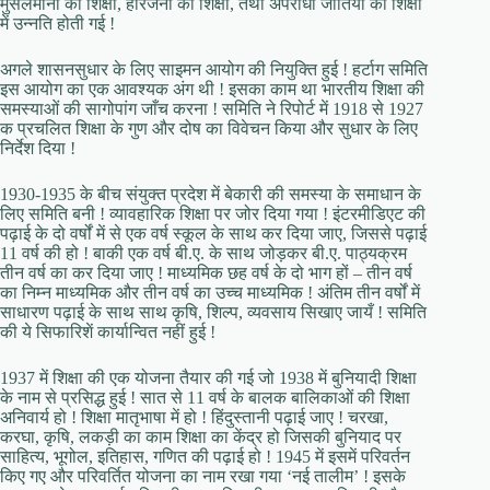
मुसलमानों की शिक्षा, हरिजनों की शिक्षा, तथा अपराधी जातियों की शिक्षा
में उन्नति होती गई !
अगले शासनसुधार के लिए साइमन आयोग की नियुक्ति हुई ! हर्टाग समिति
इस आयोग का एक आवश्यक अंग थी ! इसका काम था भारतीय शिक्षा की
समस्याओं की सागोपांग जाँच करना ! समिति ने रिपोर्ट में 1918 से 1927
क प्रचलित शिक्षा के गुण और दोष का विवेचन किया और सुधार के लिए
निर्देश दिया !
1930-1935 के बीच संयुक्त प्रदेश में बेकारी की समस्या के समाधान के
लिए समिति बनी ! व्यावहारिक शिक्षा पर जोर दिया गया ! इंटरमीडिएट की
पढ़ाई के दो वर्षों में से एक वर्ष स्कूल के साथ कर दिया जाए, जिससे पढ़ाई
11 वर्ष की हो ! बाकी एक वर्ष बी.ए. के साथ जोड़कर बी.ए. पाठ्यक्रम
तीन वर्ष का कर दिया जाए ! माध्यमिक छह वर्ष के दो भाग हों – तीन वर्ष
का निम्न माध्यमिक और तीन वर्ष का उच्च माध्यमिक ! अंतिम तीन वर्षों में
साधारण पढ़ाई के साथ साथ कृषि, शिल्प, व्यवसाय सिखाए जायँ ! समिति
की ये सिफारिशें कार्यान्वित नहीं हुई !
1937 में शिक्षा की एक योजना तैयार की गई जो 1938 में बुनियादी शिक्षा
के नाम से प्रसिद्ध हुई ! सात से 11 वर्ष के बालक बालिकाओं की शिक्षा
अनिवार्य हो ! शिक्षा मातृभाषा में हो ! हिंदुस्तानी पढ़ाई जाए ! चरखा,
करघा, कृषि, लकड़ी का काम शिक्षा का केंद्र हो जिसकी बुनियाद पर
साहित्य, भूगोल, इतिहास, गणित की पढ़ाई हो ! 1945 में इसमें परिवर्तन
किए गए और परिवर्तित योजना का नाम रखा गया ‘नई तालीम’ ! इसके