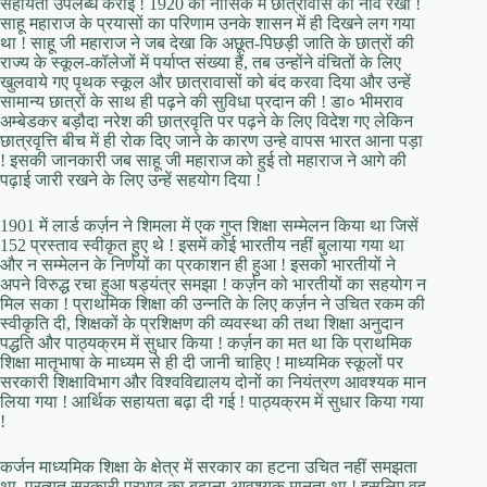
सहायता उपलब्ध कराई ! 1920 को नासिक में छात्रावास की नींव रखी !
साहू महाराज के प्रयासों का परिणाम उनके शासन में ही दिखने लग गया
था ! साहू जी महाराज ने जब देखा कि अछूत-पिछड़ी जाति के छात्रों की
राज्य के स्कूल-कॉलेजों में पर्याप्त संख्या हैं, तब उन्होंने वंचितों के लिए
खुलवाये गए पृथक स्कूल और छात्रावासों को बंद करवा दिया और उन्हें
सामान्य छात्रों के साथ ही पढ़ने की सुविधा प्रदान की ! डा० भीमराव
अम्बेडकर बड़ौदा नरेश की छात्रवृति पर पढ़ने के लिए विदेश गए लेकिन
छात्रवृत्ति बीच में ही रोक दिए जाने के कारण उन्हे वापस भारत आना पड़ा
! इसकी जानकारी जब साहू जी महाराज को हुई तो महाराज ने आगे की
पढ़ाई जारी रखने के लिए उन्हें सहयोग दिया !
1901 में लार्ड कर्ज़न ने शिमला में एक गुप्त शिक्षा सम्मेलन किया था जिसें
152 प्रस्ताव स्वीकृत हुए थे ! इसमें कोई भारतीय नहीं बुलाया गया था
और न सम्मेलन के निर्णयों का प्रकाशन ही हुआ ! इसको भारतीयों ने
अपने विरुद्ध रचा हुआ षड्यंत्र समझा ! कर्ज़न को भारतीयों का सहयोग न
मिल सका ! प्राथमिक शिक्षा की उन्नति के लिए कर्ज़न ने उचित रकम की
स्वीकृति दी, शिक्षकों के प्रशिक्षण की व्यवस्था की तथा शिक्षा अनुदान
पद्धति और पाठ्यक्रम में सुधार किया ! कर्ज़न का मत था कि प्राथमिक
शिक्षा मातृभाषा के माध्यम से ही दी जानी चाहिए ! माध्यमिक स्कूलों पर
सरकारी शिक्षाविभाग और विश्वविद्यालय दोनों का नियंत्रण आवश्यक मान
लिया गया ! आर्थिक सहायता बढ़ा दी गई ! पाठ्यक्रम में सुधार किया गया
!
कर्जन माध्यमिक शिक्षा के क्षेत्र में सरकार का हटना उचित नहीं समझता
था, प्रत्युत सरकारी प्रभाव का बढ़ाना आवश्यक मानता था ! इसलिए वह