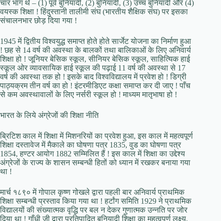
चार भाग थे – (1) पूर्व बुनियादी, (2) बुनियादी, (3) उच्च बुनियादी और (4)
वयस्क शिक्षा ! हिंदुस्तानी तालीमी संघ (भारतीय शैक्षिक संघ) पर इसका
संचालनभार छोड़ दिया गया !
1945 में द्वितीय विश्वयुद्ध समाप्त होते होते सार्जेट योजना का निर्माण हुआ
! छह से 14 वर्ष की अवस्था के बालकों तथा बालिकाओं के लिए अनिवार्य
शिक्षा हो ! जूनियर बेसिक स्कूल, सीनियर बेसिक स्कूल, साहित्यिक हाई
स्कूल ओर व्यावसायिक हाई स्कूल की पढ़ाई 11 वर्ष की अवस्था से 17
वर्ष की अवस्था तक हो ! इसके बाद विश्वविद्यालय में प्रवेश हो ! डिग्री
पाठ्यक्रम तीन वर्ष का हो ! इंटरमीडिएट कक्षा समाप्त कर दी जाए ! पाँच
से कम अवस्थावालों के लिए नर्सरी स्कूल हो ! माध्यम मातृभाषा हो !
भारत के लिये अंग्रेजों की शिक्षा नीति
ब्रिटिश काल में शिक्षा में मिशनरियों का प्रवेश हुआ, इस काल में महत्वपूर्ण
शिक्षा दस्तावेज में मैकाले का घोषणा पत्र 1835, वुड का घोषणा पत्र
1854, हण्टर आयोग 1882 सम्मिलित हैं ! इस काल में शिक्षा का उद्देश्य
अंग्रेजों के राज्य के शासन सम्बन्धी हितों को ध्यान में रखकर बनाया गया
था !
मार्च १८९० में गोपाल कृष्ण गोखले द्वारा पहली बार अनिवार्य प्राथमिक
शिक्षा सम्बन्धी प्रस्ताव किया गया था ! हर्टांग समिति 1929 ने प्राथमिक
विद्यालयों की संख्यात्मक वृद्धि पर बल न देकर गुणात्मक उन्नति पर जोर
दिया था ! गाँधी जी द्वारा प्रतिपादित बुनियादी शिक्षा का महत्वपूर्ण लक्ष्य,