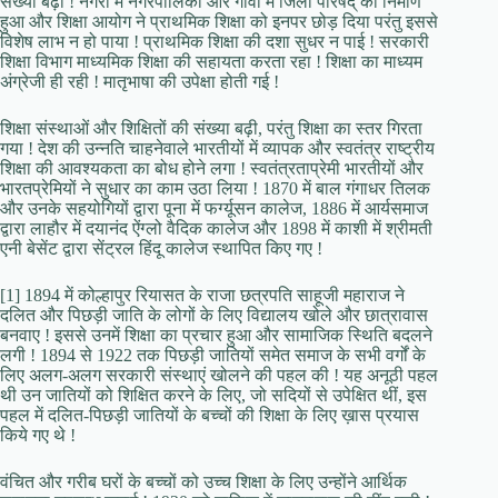
संख्या बढ़ी ! नगरों में नगरपालिका और गाँवों में जिला परिषद् का निर्माण
हुआ और शिक्षा आयोग ने प्राथमिक शिक्षा को इनपर छोड़ दिया परंतु इससे
विशेष लाभ न हो पाया ! प्राथमिक शिक्षा की दशा सुधर न पाई ! सरकारी
शिक्षा विभाग माध्यमिक शिक्षा की सहायता करता रहा ! शिक्षा का माध्यम
अंग्रेजी ही रही ! मातृभाषा की उपेक्षा होती गई !
शिक्षा संस्थाओं और शिक्षितों की संख्या बढ़ी, परंतु शिक्षा का स्तर गिरता
गया ! देश की उन्नति चाहनेवाले भारतीयों में व्यापक और स्वतंत्र राष्ट्रीय
शिक्षा की आवश्यकता का बोध होने लगा ! स्वतंत्रताप्रेमी भारतीयों और
भारतप्रेमियों ने सुधार का काम उठा लिया ! 1870 में बाल गंगाधर तिलक
और उनके सहयोगियों द्वारा पूना में फर्ग्यूसन कालेज, 1886 में आर्यसमाज
द्वारा लाहौर में दयानंद ऐंग्लो वैदिक कालेज और 1898 में काशी में श्रीमती
एनी बेसेंट द्वारा सेंट्रल हिंदू कालेज स्थापित किए गए !
[1] 1894 में कोल्हापुर रियासत के राजा छत्रपति साहूजी महाराज ने
दलित और पिछड़ी जाति के लोगों के लिए विद्यालय खोले और छात्रावास
बनवाए ! इससे उनमें शिक्षा का प्रचार हुआ और सामाजिक स्थिति बदलने
लगी ! 1894 से 1922 तक पिछड़ी जातियों समेत समाज के सभी वर्गों के
लिए अलग-अलग सरकारी संस्थाएं खोलने की पहल की ! यह अनूठी पहल
थी उन जातियों को शिक्षित करने के लिए, जो सदियों से उपेक्षित थीं, इस
पहल में दलित-पिछड़ी जातियों के बच्चों की शिक्षा के लिए ख़ास प्रयास
किये गए थे !
वंचित और गरीब घरों के बच्चों को उच्च शिक्षा के लिए उन्होंने आर्थिक