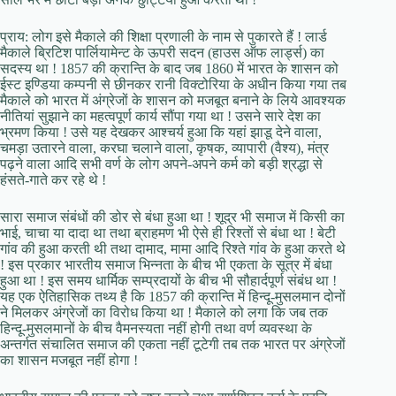
प्राय: लोग इसे मैकाले की शिक्षा प्रणाली के नाम से पुकारते हैं ! लार्ड
मैकाले ब्रिटिश पार्लियामेन्ट के ऊपरी सदन (हाउस ऑफ लार्ड्स) का
सदस्य था ! 1857 की क्रान्ति के बाद जब 1860 में भारत के शासन को
ईस्ट इण्डिया कम्पनी से छीनकर रानी विक्टोरिया के अधीन किया गया तब
मैकाले को भारत में अंग्रेजों के शासन को मजबूत बनाने के लिये आवश्यक
नीतियां सुझाने का महत्वपूर्ण कार्य सौंपा गया था ! उसने सारे देश का
भ्रमण किया ! उसे यह देखकर आश्चर्य हुआ कि यहां झाडू देने वाला,
चमड़ा उतारने वाला, करघा चलाने वाला, कृषक, व्यापारी (वैश्य), मंत्र
पढ़ने वाला आदि सभी वर्ण के लोग अपने-अपने कर्म को बड़ी श्रद्धा से
हंसते-गाते कर रहे थे !
सारा समाज संबंधों की डोर से बंधा हुआ था ! शूद्र भी समाज में किसी का
भाई, चाचा या दादा था तथा ब्राहमण भी ऐसे ही रिश्तों से बंधा था ! बेटी
गांव की हुआ करती थी तथा दामाद, मामा आदि रिश्ते गांव के हुआ करते थे
! इस प्रकार भारतीय समाज भिन्नता के बीच भी एकता के सूत्र में बंधा
हुआ था ! इस समय धार्मिक सम्प्रदायों के बीच भी सौहार्दपूर्ण संबंध था !
यह एक ऐतिहासिक तथ्य है कि 1857 की क्रान्ति में हिन्दू-मुसलमान दोनों
ने मिलकर अंग्रेजों का विरोध किया था ! मैकाले को लगा कि जब तक
हिन्दू-मुसलमानों के बीच वैमनस्यता नहीं होगी तथा वर्ण व्यवस्था के
अन्तर्गत संचालित समाज की एकता नहीं टूटेगी तब तक भारत पर अंग्रेजों
का शासन मजबूत नहीं होगा !