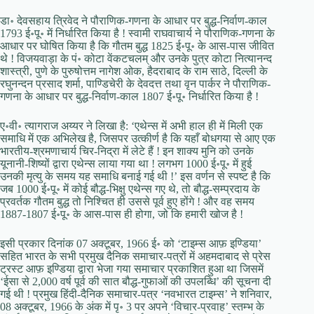
डा॰ देवसहाय त्रिवेद ने पौराणिक-गणना के आधार पर बुद्ध-निर्वाण-काल
1793 ई॰पू॰ में निर्धारित किया है ! स्वामी राघवाचार्य ने पौराणिक-गणना के
आधार पर घोषित किया है कि गौतम बुद्ध 1825 ई॰पू॰ के आस-पास जीवित
थे ! विजयवाड़ा के पं॰ कोटा वेंकटचलम् और उनके पुत्र कोटा नित्यानन्द
शास्त्री, पुणे के पुरुषोत्तम नागेश ओक, हैदराबाद के राम साठे, दिल्ली के
रघुनन्दन प्रसाद शर्मा, पाण्डिचेरी के देवदत्त तथा वृन पार्कर ने पौराणिक-
गणना के आधार पर बुद्ध-निर्वाण-काल 1807 ई॰पू॰ निर्धारित किया है !
ए॰वी॰ त्यागराज अय्यर ने लिखा है: ‘एथेन्स में अभी हाल ही में मिली एक
समाधि में एक अभिलेख है, जिसपर उत्कीर्ण है कि यहाँ बोधगया से आए एक
भारतीय-श्रमणाचार्य चिर-निद्रा में लेटे हैं ! इन शाक्य मुनि को उनके
यूनानी-शिष्यों द्वारा एथेन्स लाया गया था ! लगभग 1000 ई॰पू॰ में हुई
उनकी मृत्यु के समय यह समाधि बनाई गई थी !’ इस वर्णन से स्पष्ट है कि
जब 1000 ई॰पू॰ में कोई बौद्ध-भिक्षु एथेन्स गए थे, तो बौद्ध-सम्प्रदाय के
प्रवर्तक गौतम बुद्ध तो निश्चित ही उससे पूर्व हुए होंगे ! और वह समय
1887-1807 ई॰पू॰ के आस-पास ही होगा, जो कि हमारी खोज है !
इसी प्रकार दिनांक 07 अक्टूबर, 1966 ई॰ को ‘टाइम्स आफ़ इण्डिया’
सहित भारत के सभी प्रमुख दैनिक समाचार-पत्रों में अहमदाबाद से प्रेस
ट्रस्ट आफ़ इण्डिया द्वारा भेजा गया समाचार प्रकाशित हुआ था जिसमें
‘ईसा से 2,000 वर्ष पूर्व की सात बौद्ध-गुफाओं की उपलब्धि’ की सूचना दी
गई थी ! प्रमुख हिंदी-दैनिक समाचार-पत्र ‘नवभारत टाइम्स’ ने शनिवार,
08 अक्टूबर, 1966 के अंक में पृ॰ 3 पर अपने ‘विचार-प्रवाह’ स्तम्भ के