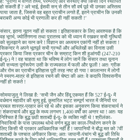
है: ‘पुराणों में वर्णित तथ्य, परम्पराएँ और संस्थाएँ क्या किसी दिन स्थापित
हो सकती हैं ? अरे भाई, ईसवी सन् से तीन सौ वर्ष पूर्व भी उनका अस्तित्व
पाया जाता है, जिससे वह बहुत प्राचीन लगते हैं, इतने प्राचीन कि उनकी
बराबरी अन्य कोई भी प्रणाली कर ही नहीं सकती !’
संसार, इतना नूतन नहीं हो सकता ! इतिहासकार के लिए आवश्यक है कि
वह भूगर्भ, ज्योर्तिगणना तथा पुरातत्त्व को भी ध्यान में रखकर सभी गुत्थियों
को सुलझाने का यत्न करे ! विज्ञान का अध्ययन एकांगी नहीं हो सकता !
सिकन्दर ने अपने भूतपूर्व सभी ग्रन्थों और अभिलेखों का विनाश उसी
प्रकार किया जिस प्रकार चीन के सम्राट् किन शी हुआंगदी (247-210
ई॰पू॰) ने ! वह चाहता था कि भविष्य में लोग जानें कि संसार तथा यूनान
की सभ्यता पूर्णरूपेण उसी के राज्यकाल में फली और फूली ! अतः ग्रीक
और रोम का प्राचीन इतिहास पूरी तरह नष्ट हो गया ! कालान्तर में लोगों
ने स्मरण-मात्र से इतिहास रचने की चेष्टा की अतः वे कदापि विश्वसनीय
नहीं हो सकते !
सोमयाजुलु ने लिखा है: ‘सभी जैन और हिंदू एकमत हैं कि 527 ई॰पू॰ में
वर्धमान महावीर की मृत्यु हुई, कुमारिल भट्ट सम्पूर्ण भारत में जैनियों पर
प्रबल शास्त्र-प्रहार कर रहे थे और इसका अनुसरण किया शंकराचार्य ने
! शंकराचार्य और बुद्ध के मध्य लगभग 1,400 वर्षों का अन्तर था ! अतः यह
निश्चित है कि बुद्ध छठी शताब्दी ई॰पू॰ के व्यक्ति नहीं थे ! श्रीलंका-
निवासियों के पास उपलब्ध थोथे वर्णन बुद्ध का काल-निर्धारण करने के
लिए किसी भी प्रकार आधिकारिक नहीं हैं ! जापानियों ने बौद्ध मत को 7वीं
शताब्दी के पश्चात् अंगीकार किया; अतः जापानी-पंचांग भी बुद्ध की तिथि
निश्चित करने के लिए कोई आधिकारिक वस्तु नहीं हैं ! पाश्चात्य विद्वानों ने