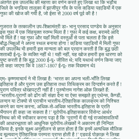
अंतर्गत इस उपलब्धि की महत्ता का वर्णन करते हुए लिखा था कि भड़ौच
जि़ले के भगडि़या तालुका में झाजीपुर गाँव के पास कडि़या पहाडि़यों में एक
गुफा की खोज की गयी है, जो ईसा से 2000 वर्ष पूर्व की है !
गुजरात के तत्कालीन उप-शिक्षामंत्री डा॰ भानु प्रसाद पाण्डेय के अनुसार
इस गुफा में एक सिंहयुक्त स्तम्भ मिला है ! गुफा में कई कक्ष, बरामदे आदि
भी मिले हैं ! यह गुफा और यहाँ मिली वस्तुओं से पता चलता है कि इसे
बौद्ध-भिक्षुओं ने अपना स्थल बनाया होगा ! कडि़या पहाडि़यों में मिली गुफा
की उपलब्धि भी हमारी इस मान्यता को बल प्रदान करती है कि बुद्ध छठी
शताब्दी ई॰पू॰ के व्यक्ति नहीं थे ! यही नहीं, यह खोज हमारी इस धारणा को
पुष्ट करती है कि बुद्ध 2000 ई॰पू॰ जीवित थे; यदि यथार्थ वर्णन किया जाए
तो कहा जाएगा कि वे 1887-1807 ई॰पू॰ तक विद्यमान थेI
एम्॰ कृष्णमाचार्य ने भी लिखा है: ‘भारत का अपना भली-भाँति लिखा
इतिहास है और पुराण उस इतिहास तथा तिथिक्रम का दिग्दर्शन करते हैं !
पुराण पवित्र धोखापट्टी नहीं हैं ! पुरुषोत्तम नागेश ओक लिखते हैं:
‘भारतीय-पुराणों को ढोंग की संज्ञा देना या ऐसा समझते हुए एथेन्स, कैण्डी,
लन्दन या टोक्यो से प्राचीन भारतीय-ऐतिहासिक कालक्रम को निश्चित
करने का यत्न करना, अधिक-से-अधिक भारतीय-इतिहास के प्रति
भैंगापन ही कहा जा सकता है !’ यूरोपीय-इतिहासकार विंसेन्ट आर्थर
स्मिथ को भी स्वीकार करना पड़ा है कि ‘पुराणों में दी गई राजवंशावलियों
की आधारभूतता को आधुनिक यूरोपीय-लेखकों ने अकारण ही निन्दित
किया है; इनके सूक्ष्म अनुशीलन से ज्ञात होता है कि इनमें अत्यधिक मौलिक
व मूल्यवान् ऐतिहासिक परम्परा प्राप्त होती है !’ एडवर्ड पोक़ाक़ ने लिखा