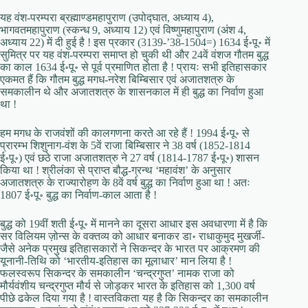
यह वंश-परम्परा ब्रह्माण्डमहापुराण (उपोद्घात, अध्याय 4),
भागवतमहापुराण (स्कन्ध 9, अध्याय 12) एवं विष्णुमहापुराण (अंश 4,
अध्याय 22) में दी हुई है ! इस प्रकार (3139-’38-1504=) 1634 ई॰पू॰ में
सुमित्र पर यह वंश-परम्परा समाप्त हो चुकी थी और 24वें वंशज गौतम बुद्ध
का काल 1634 ई॰पू॰ से पूर्व प्रमाणित होता है ! प्रायः सभी इतिहासकार
एकमत हैं कि गौतम बुद्ध मगध-नरेश बिम्बिसार एवं अजातशत्रु के
समकालीन थे और अजातशत्रु के शासनकाल में ही बुद्ध का निर्वाण हुआ
था !
हम मगध के राजवंशों की कालगणना करते आ रहे हैं ! 1994 ई॰पू॰ से
प्रारम्भ शिशुनाग-वंश के 5वें राजा बिम्बिसार ने 38 वर्ष (1852-1814
ई॰पू॰) एवं छठे राजा अजातशत्रु ने 27 वर्ष (1814-1787 ई॰पू॰) शासन
किया था ! श्रीलंका से प्राप्त बौद्ध-ग्रन्थ ‘महावंश’ के अनुसार
अजातशत्रु के राज्यारोहण के 8वें वर्ष बुद्ध का निर्वाण हुआ था ! अतः
1807 ई॰पू॰ बुद्ध का निर्वाण-काल आता है !
बुद्ध को 19वीं शती ई॰पू॰ में मानने का दूसरा आधार इस अवधारणा में है कि
सर विलियम ज़ोन्स के वक्तव्य को आधार बनाकर डा॰ राधाकुमुद मुखर्जी-
जैसे अनेक प्रमुख इतिहासकारों ने सिकन्दर के भारत पर आक्रमण की
यूनानी-तिथि को ‘भारतीय-इतिहास का मूलाधार’ मान लिया है !
फलस्वरूप सिकन्दर के समकालीन ‘चन्द्रगुप्त’ नामक राजा को
मौर्यवंशीय चन्द्रगुप्त मौर्य से जोड़कर भारत के इतिहास को 1,300 वर्ष
पीछे ढकेल दिया गया है ! वास्तविकता यह है कि सिकन्दर का समकालीन