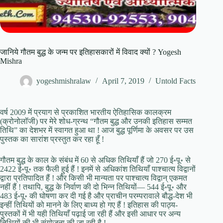
जानिये गौतम बुद्ध के जन्म पर इतिहासकारों में विवाद क्यों ? Yogesh
Mishra
yogeshmishralaw
April 7, 2019
Untold Facts
वर्ष 2009 में प्रयाग से प्रकाशित भारतीय ऐतिहासिक कालक्रम
(क्रोनोलॉजी) पर मेरे शोध-ग्रन्थ “गौतम बुद्ध और उनकी इतिहास सम्मत
तिथि” का देशभर में स्वागत हुआ था ! आज बुद्ध पूर्णिमा के अवसर पर उस
पुस्तक का सारांश प्रस्तुत कर रहा हूँ !
गौतम बुद्ध के काल के संबंध में 60 से अधिक तिथियाँ हैं जो 270 ई॰पू॰ से
2422 ई॰पू॰ तक फैली हुई हैं ! इनमें से अधिकांश तिथियाँ पाश्चात्य विद्वानों
द्वारा प्रतिपादित हैं ! और किसी भी मान्यता पर पाश्चात्य विद्वान् एकमत
नहीं हैं ! तथापि, बुद्ध के निर्वाण की दो भिन्न तिथियों— 544 ई॰पू॰ और
483 ई॰पू॰ की घोषणा कर दी गई है और प्राचीन परम्परावाले बौद्ध-देश भी
इन्हीं तिथियों को मानने के लिए बाध्य हो गए हैं ! इतिहास की पाठ्य-
पुस्तकों में भी यही तिथियाँ पढ़ाई जा रही हैं और इसी आधार पर अन्य
तिथियों की भी संयोजना की जा रही है !