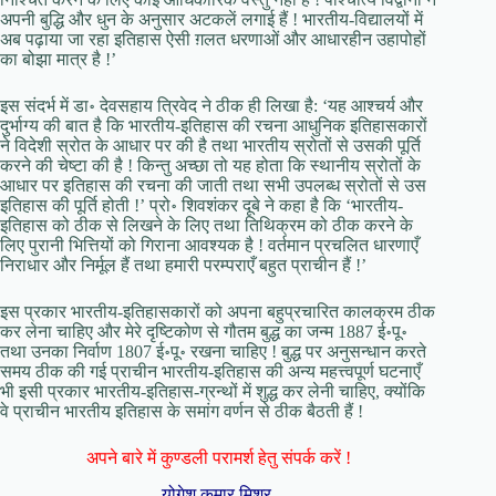
अपनी बुद्धि और धुन के अनुसार अटकलें लगाई हैं ! भारतीय-विद्यालयों में
अब पढ़ाया जा रहा इतिहास ऐसी ग़लत धरणाओं और आधारहीन उहापोहों
का बोझा मात्र है !’
इस संदर्भ में डा॰ देवसहाय त्रिवेद ने ठीक ही लिखा है: ‘यह आश्चर्य और
दुर्भाग्य की बात है कि भारतीय-इतिहास की रचना आधुनिक इतिहासकारों
ने विदेशी स्रोत के आधार पर की है तथा भारतीय स्रोतों से उसकी पूर्ति
करने की चेष्टा की है ! किन्तु अच्छा तो यह होता कि स्थानीय स्रोतों के
आधार पर इतिहास की रचना की जाती तथा सभी उपलब्ध स्रोतों से उस
इतिहास की पूर्ति होती !’ प्रो॰ शिवशंकर दूबे ने कहा है कि ‘भारतीय-
इतिहास को ठीक से लिखने के लिए तथा तिथिक्रम को ठीक करने के
लिए पुरानी भित्तियों को गिराना आवश्यक है ! वर्तमान प्रचलित धारणाएँ
निराधार और निर्मूल हैं तथा हमारी परम्पराएँ बहुत प्राचीन हैं !’
इस प्रकार भारतीय-इतिहासकारों को अपना बहुप्रचारित कालक्रम ठीक
कर लेना चाहिए और मेरे दृष्टिकोण से गौतम बुद्ध का जन्म 1887 ई॰पू॰
तथा उनका निर्वाण 1807 ई॰पू॰ रखना चाहिए ! बुद्ध पर अनुसन्धान करते
समय ठीक की गई प्राचीन भारतीय-इतिहास की अन्य महत्त्वपूर्ण घटनाएँ
भी इसी प्रकार भारतीय-इतिहास-ग्रन्थों में शुद्ध कर लेनी चाहिए, क्योंकि
वे प्राचीन भारतीय इतिहास के समांग वर्णन से ठीक बैठती हैं !
अपने बारे में कुण्डली परामर्श हेतु संपर्क करें !
योगेश कुमार मिश्र