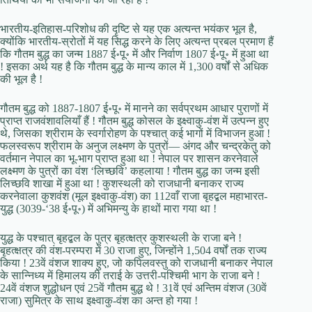
भारतीय-इतिहास-परिशोध की दृष्टि से यह एक अत्यन्त भयंकर भूल है,
क्योंकि भारतीय-स्रोतों में यह सिद्ध करने के लिए अत्यन्त प्रबल प्रमाण हैं
कि गौतम बुद्ध का जन्म 1887 ई॰पू॰ में और निर्वाण 1807 ई॰पू॰ में हुआ था
! इसका अर्थ यह है कि गौतम बुद्ध के मान्य काल में 1,300 वर्षों से अधिक
की भूल है !
गौतम बुद्ध को 1887-1807 ई॰पू॰ में मानने का सर्वप्रथम आधार पुराणों में
प्राप्त राजवंशावलियाँ हैं ! गौतम बुद्ध कोसल के इक्ष्वाकु-वंश में उत्पन्न हुए
थे, जिसका श्रीराम के स्वर्गारोहण के पश्चात् कई भागों में विभाजन हुआ !
फलस्वरूप श्रीराम के अनुज लक्ष्मण के पुत्रों— अंगद और चन्द्रकेतु को
वर्तमान नेपाल का भू-भाग प्राप्त हुआ था ! नेपाल पर शासन करनेवाले
लक्ष्मण के पुत्रों का वंश ‘लिच्छवि’ कहलाया ! गौतम बुद्ध का जन्म इसी
लिच्छवि शाखा में हुआ था ! कुशस्थली को राजधानी बनाकर राज्य
करनेवाला कुशवंश (मूल इक्ष्वाकु-वंश) का 112वाँ राजा बृहद्बल महाभारत-
युद्ध (3039-‘38 ई॰पू॰) में अभिमन्यु के हाथों मारा गया था !
युद्ध के पश्चात् बृहद्बल के पुत्र बृहत्क्षत्र कुशस्थली के राजा बने !
बृहत्क्षत्र की वंश-परम्परा में 30 राजा हुए, जिन्होंने 1,504 वर्षों तक राज्य
किया ! 23वें वंशज शाक्य हुए, जो कपिलवस्तु को राजधानी बनाकर नेपाल
के सान्निध्य में हिमालय की तराई के उत्तरी-पश्चिमी भाग के राजा बने !
24वें वंशज शुद्धोधन एवं 25वें गौतम बुद्ध थे ! 31वें एवं अन्तिम वंशज (30वें
राजा) सुमित्र के साथ इक्ष्वाकु-वंश का अन्त हो गया !