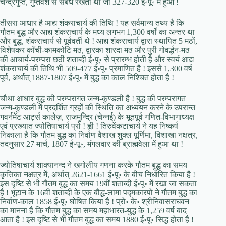
चन्द्रगुप्त, गुप्तवंश से संबंध रखता था जो 327-320 ई॰पू॰ में हुआ !
तीसरा आधार है आद्य शंकराचार्य की तिथि ! यह सर्वमान्य तथ्य है कि
गौतम बुद्ध और आद्य शंकराचार्य के मध्य लगभग 1,300 वर्षों का अन्तर था
और बुद्ध, शंकराचार्य से पूर्ववर्ती थे ! आद्य शंकराचार्य द्वारा स्थापित 5 मठों,
विशेषकर काँची-कामकोटि मठ, द्वारका शारदा मठ और पुरी गोवर्द्धन-मठ
की आचार्य-परम्परा छठी शताब्दी ई॰पू॰ से प्रारम्भ होती है और स्वयं आद्य
शंकराचार्य की तिथि भी 509-477 ई॰पू॰ प्रमाणित है ! इससे 1,300 वर्ष
पूर्व, अर्थात् 1887-1807 ई॰पू॰ में बुद्ध का काल निश्चित होता है !
चौथा आधार बुद्ध की परम्परागत जन्म-कुण्डली है ! बुद्ध की परम्परागत
जन्म-कुण्डली में प्रदर्शित ग्रहों की स्थिति का अध्ययन करने के उपरान्त
गवर्नमेंट आर्ट्स कालेज़, राजमुन्द्रि (चेन्नई) के भूतपूर्व गणित-विभागाध्यक्ष
एवं प्रख्यात ज्योतिषाचार्य प्रो ! ह्वी ! तिरुवेंकटाचार्य ने यह निष्कर्ष
निकाला है कि गौतम बुद्ध का निर्वाण वैशाख शुक्ल पूर्णिमा, विशाखा नक्षत्र,
तदनुसार 27 मार्च, 1807 ई॰पू॰, मंगलवार की ब्राह्मवेला में हुआ था !
ज्योतिषाचार्य शाक्यानन्द ने खगोलीय गणना करके गौतम बुद्ध का समय
कृत्तिका नक्षत्र में, अर्थात् 2621-1661 ई॰पू॰ के बीच निर्धारित किया है !
इस दृष्टि से भी गौतम बुद्ध का समय 19वीं शताब्दी ई॰पू॰ में रखा जा सकता
है ! भूटान के 16वीं शताब्दी के एक बौद्ध-लामा पद्मकारपो ने गौतम बुद्ध का
निर्वाण-काल 1858 ई॰पू॰ घोषित किया है ! प्रो॰ के॰ श्रीनिवासराघवन
का मानना है कि गौतम बुद्ध का समय महाभारत-युद्ध के 1,259 वर्ष बाद
आता है ! इस दृष्टि से भी गौतम बुद्ध का समय 1880 ई॰पू॰ सिद्ध होता है !