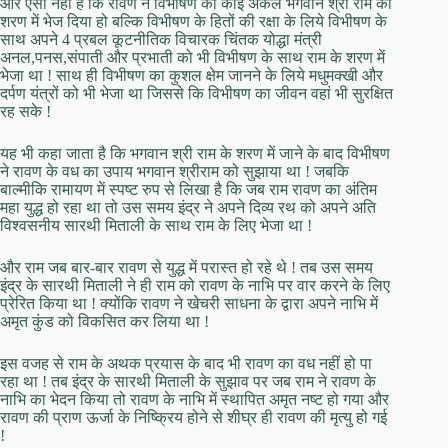
और ऐसा नहीं है कि रावण ने विभीषण को कोई अकेले भगवान श्री राम की
शरण में भेज दिया हो बल्कि विभीषण के हितों की रक्षा के लिये विभीषण के
साथ अपने 4 प्रबल कूटनीतिक विचारक चिंतक योद्धा मंत्री
अनल,पनस,संपाती और प्रभाती को भी विभीषण के साथ राम के शरण में
भेजा था ! साथ ही विभीषण का कुशल क्षेम जानने के लिये मधुमक्खी और
दर्पण यंत्रों को भी भेजा था जिससे कि विभीषण का जीवन वहां भी सुरक्षित
रह सके !
यह भी कहा जाता है कि भगवान श्री राम के शरण में जाने के बाद विभीषण
ने रावण के वध का उपाय भगवान श्रीराम को सुझाया था ! जबकि
बाल्मीकि रामायण में स्पष्ट रुप से लिखा है कि जब राम रावण का अंतिम
महा युद्ध हो रहा था तो उस समय इंद्र ने अपने दिव्य रथ को अपने अति
विश्वसनीय सारथी मिताली के साथ राम के लिए भेजा था !
और राम जब बार-बार रावण से युद्ध में परास्त हो रहे थे ! तब उस समय
इंद्र के सारथी मिताली ने ही राम को रावण के नाभि पर वार करने के लिए
प्रेरित किया था ! क्योंकि रावण ने खेचरी साधना के द्वारा अपने नाभि में
अमृत कुंड को विकसित कर लिया था !
इस वजह से राम के अथक प्रयास के बाद भी रावण का वध नहीं हो पा
रहा था ! तब इंद्र के सारथी मिताली के सुझाव पर जब राम ने रावण के
नाभि का भेदन किया तो रावण के नाभि में स्थापित अमृत नष्ट हो गया और
रावण की प्राण ऊर्जा के निष्क्रिय होने से शीघ्र ही रावण की मृत्यु हो गई
!