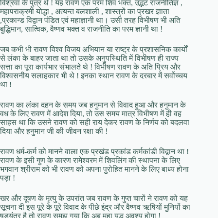
विश्रवा के पुत्र थे ! यह रावण एक परम शिव भक्त, उद्भट राजनीतिज्ञ ,
महापराक्रमी योद्धा , अत्यन्त बलशाली , शास्त्रों का प्रखर ज्ञाता
,प्रकान्ड विद्वान पंडित एवं महाज्ञानी था। उसी तरह विभीषण भी अति
बुद्धिमान, सात्विक, वैष्णव भक्त व राजनीति का परम ज्ञानी था !
जब कभी भी रावण विश्व विजय अभियान या राष्ट्र के प्रशासनिक कार्यों
से लंका के बाहर जाता था तो उसके अनुपस्थिति में विभीषण ही राज्य
सत्ता का पूरा कार्यभार संभालते थे ! विभीषण रावण के अति प्रिय और
विश्वसनीय सलाहकार भी थे ! इनका स्थान रावण के दरबार में सर्वोच्चय
था !
रावण का लंका दहन के समय जब हनुमान से विवाद हुआ और हनुमान के
वध के लिए रावण में आदेश दिया, तो उस समय मात्र विभीषण में ही वह
साहस था कि उसने रावण को सही राय देकर रावण के निर्णय को बदलवा
दिया और हनुमान जी की जीवन रक्षा की !
रावण धर्म-कर्म को मानने वाला एक प्रखंड प्रकांड कर्मकांडी विद्वान था !
रावण के इसी गुण के कारण रामेश्वरम में शिवलिंग की स्थापना के लिए
भगवान श्रीराम को भी रावण को अपना पुरोहित मानने के लिए बाध्य होना
पड़ा !
खर और दूषण के मृत्यु के उपरांत जब रावण के गुप्त चारों ने रावण को यह
सूचना दी इस पूरे के पूरे विवाद के पीछे इंद्र और वैष्णव ऋषियों मुनियों का
षड्यंत्र है तो रावण समझ गया कि अब महा युद्ध अवश्य होगा !