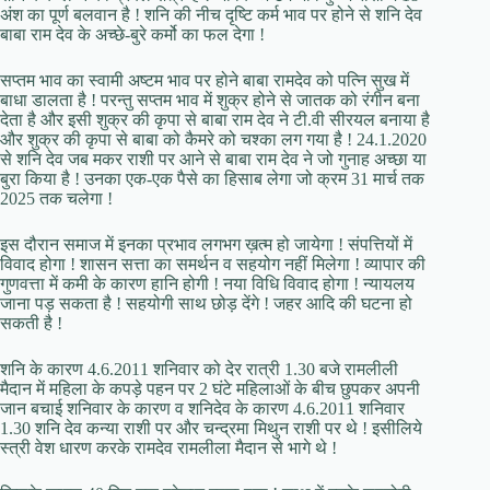
अंश का पूर्ण बलवान है ! शनि की नीच दृष्टि कर्म भाव पर होने से शनि देव
बाबा राम देव के अच्छे-बुरे कर्मो का फल देगा !
सप्तम भाव का स्वामी अष्टम भाव पर होने बाबा रामदेव को पत्नि सुख में
बाधा डालता है ! परन्तु सप्तम भाव में शुक्र होने से जातक को रंगीन बना
देता है और इसी शुक्र की कृपा से बाबा राम देव ने टी.वी सीरयल बनाया है
और शुक्र की कृपा से बाबा को कैमरे को चश्का लग गया है ! 24.1.2020
से शनि देव जब मकर राशी पर आने से बाबा राम देव ने जो गुनाह अच्छा या
बुरा किया है ! उनका एक-एक पैसे का हिसाब लेगा जो क्रम 31 मार्च तक
2025 तक चलेगा !
इस दौरान समाज में इनका प्रभाव लगभग ख़त्म हो जायेगा ! संपत्तियों में
विवाद होगा ! शासन सत्ता का समर्थन व सहयोग नहीं मिलेगा ! व्यापार की
गुणवत्ता में कमी के कारण हानि होगी ! नया विधि विवाद होगा ! न्यायलय
जाना पड़ सकता है ! सहयोगी साथ छोड़ देंगे ! जहर आदि की घटना हो
सकती है !
शनि के कारण 4.6.2011 शनिवार को देर रात्री 1.30 बजे रामलीली
मैदान में महिला के कपड़े पहन पर 2 घंटे महिलाओं के बीच छुपकर अपनी
जान बचाई शनिवार के कारण व शनिदेव के कारण 4.6.2011 शनिवार
1.30 शनि देव कन्या राशी पर और चन्द्रमा मिथुन राशी पर थे ! इसीलिये
स्त्री वेश धारण करके रामदेव रामलीला मैदान से भागे थे !