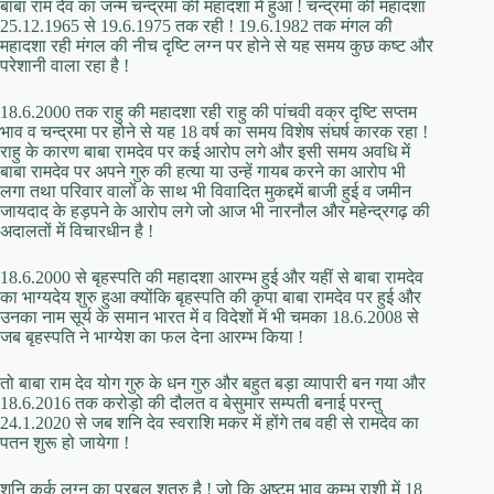
बाबा राम देव का जन्म चन्द्रमा की महादशा में हुआ ! चन्द्रमा की महादशा
25.12.1965 से 19.6.1975 तक रही ! 19.6.1982 तक मंगल की
महादशा रही मंगल की नीच दृष्टि लग्न पर होने से यह समय कुछ कष्ट और
परेशानी वाला रहा है !
18.6.2000 तक राहु की महादशा रही राहु की पांचवी वक्र दृष्टि सप्तम
भाव व चन्द्रमा पर होने से यह 18 वर्ष का समय विशेष संघर्ष कारक रहा !
राहु के कारण बाबा रामदेव पर कई आरोप लगे और इसी समय अवधि में
बाबा रामदेव पर अपने गुरु की हत्या या उन्हें गायब करने का आरोप भी
लगा तथा परिवार वालों के साथ भी विवादित मुकद्दमें बाजी हुई व जमीन
जायदाद के हड़पने के आरोप लगे जो आज भी नारनौल और महेन्द्रगढ़ की
अदालतों में विचारधीन है !
18.6.2000 से बृहस्पति की महादशा आरम्भ हुई और यहीं से बाबा रामदेव
का भाग्यदेय शुरु हुआ क्योंकि बृहस्पति की कृपा बाबा रामदेव पर हुई और
उनका नाम सूर्य के समान भारत में व विदेशों में भी चमका 18.6.2008 से
जब बृहस्पति ने भाग्येश का फल देना आरम्भ किया !
तो बाबा राम देव योग गुरु के धन गुरु और बहुत बड़ा व्यापारी बन गया और
18.6.2016 तक करोड़ो की दौलत व बेसुमार सम्पती बनाई परन्तु
24.1.2020 से जब शनि देव स्वराशि मकर में होंगे तब वही से रामदेव का
पतन शुरू हो जायेगा !
शनि कर्क लग्न का प्रबल शत्रु है ! जो कि अष्टम भाव कुम्भ राशी में 18