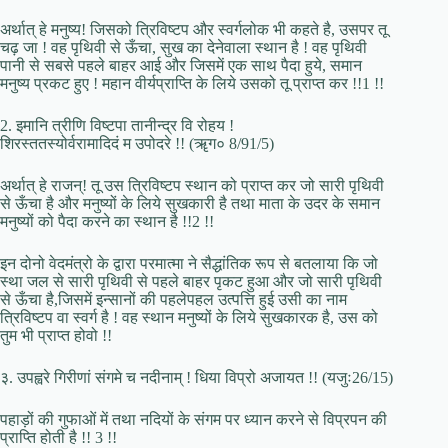
अर्थात् हे मनुष्य! जिसको त्रिविष्टप और स्वर्गलोक भी कहते है, उसपर तू
चढ़ जा ! वह पृथिवी से ऊँचा, सुख का देनेवाला स्थान है ! वह पृथिवी
पानी से सबसे पहले बाहर आई और जिसमें एक साथ पैदा हुये, समान
मनुष्य प्रकट हुए ! महान वीर्यप्राप्ति के लिये उसको तू प्राप्त कर !!1 !!
2. इमानि त्रीणि विष्टपा तानीन्द्र वि रोहय !
शिरस्ततस्योर्वरामादिदं म उपोदरे !! (ॠग० 8/91/5)
अर्थात् हे राजन्! तू उस त्रिविष्टप स्थान को प्राप्त कर जो सारी पृथिवी
से ऊँचा है और मनुष्यों के लिये सुखकारी है तथा माता के उदर के समान
मनुष्यों को पैदा करने का स्थान है !!2 !!
इन दोनो वेदमंत्रो के द्वारा परमात्मा ने सैद्धांतिक रूप से बतलाया कि जो
स्था जल से सारी पृथिवी से पहले बाहर पृकट हुआ और जो सारी पृथिवी
से ऊँचा है,जिसमें इन्सानों की पहलेपहल उत्पत्ति हुई उसी का नाम
त्रिविष्टप वा स्वर्ग है ! वह स्थान मनुष्यों के लिये सुखकारक है, उस को
तुम भी प्राप्त होवो !!
३. उपह्वरे गिरीणां संगमे च नदीनाम् ! धिया विप्रो अजायत !! (यजुः26/15)
पहाड़ों की गुफाओं में तथा नदियों के संगम पर ध्यान करने से विप्रपन की
प्राप्ति होती है !! 3 !!