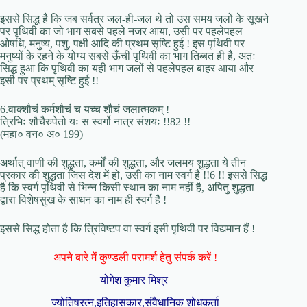
इससे सिद्ध है कि जब सर्वत्र जल-ही-जल थे तो उस समय जलों के सूखने
पर पृथिवी का जो भाग सबसे पहले नजर आया, उसी पर पहलेपहल
ओषधि, मनुष्य, पशु, पक्षी आदि की प्रथम सृष्टि हुई ! इस पृथिवी पर
मनुष्यों के रहने के योग्य सबसे ऊँची पृथिवी का भाग तिब्बत ही है, अतः
सिद्ध हुआ कि पृथिवी का यही भाग जलों से पहलेपहल बाहर आया और
इसी पर प्रथम् सृष्टि हुई !!
6.वाक्शौचं कर्मशौचं च यच्च शौचं जलात्मकम् !
त्रिभिः शौचैरुपेतो यः स स्वर्गो नात्र संशयः !!82 !!
(महा० वन० अ० 199)
अर्थात् वाणी की शुद्धता, कर्मों की शुद्धता, और जलमय शुद्धता ये तीन
प्रकार की शुद्धता जिस देश में हो, उसी का नाम स्वर्ग है !!6 !! इससे सिद्ध
है कि स्वर्ग पृथिवी से भिन्न किसी स्थान का नाम नहीं है, अपितु शुद्धता
द्वारा विशेषसुख के साधन का नाम ही स्वर्ग है !
इससे सिद्ध होता है कि त्रिविष्टप वा स्वर्ग इसी पृथिवी पर विद्यमान हैं !
अपने बारे में कुण्डली परामर्श हेतु संपर्क करें !
योगेश कुमार मिश्र
ज्योतिषरत्न,इतिहासकार,संवैधानिक शोधकर्ता