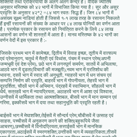
शक्तियों तथा प्रक्रियायों के अलग अलग केन्द्र हैं। वैदिक ज्योतिष
अनुसार मस्तिष्क को ४२ भागों में विभाजित किया गया है। सुर और असुर
प्रवृत्ति के अनुसार ४२*2 =८४ भाग स्वतः सिद्ध हैं। जिन ८४ भागों में
असंख्य सूक्ष्म नाडियां होती हैं जिससे १-१ लाख तरह के रसायन निकलते
हैं इन्हीं रसायनों की संख्या के आधार पर ८४ लाख योनियों का वर्णन आता
है। प्रत्येक प्रकार के रसायन को नियंत्रित करने के लिये ८४ लाख
आसनों का वर्णन भी शास्त्रों में आता है। मानव मस्तिष्क के ४२ भागों का
वर्णन वेदों में इस प्रकार है :-
जिसके प्रथम भाग में कामेच्छा, द्वितीय में विवाह इच्छा, तृ्तीय में वात्सल्य
एवं प्रेमानुराग, चतुर्थ में मैत्री एवं विध्वंस, पंचम में स्थान प्रेम(अपनी
जन्मभूमी एवं देश प्रेम), छठे भाग में लगनपूर्ण समर्पण, सातवें में अभिलाषा,
आठवे भाग में दृ्डता(विचारों की मजबूती),नवम भाग में प्रतिशोध की
भावना, दसवें भाग में स्वाद की अनुभूती, ग्याहरवें भाग में धन संचय एवं
सम्पत्ति निर्माण की प्रवृ्ति, बाहरवें भाग में गोपनीयता, तेहरवें भाग में
दूरदर्शिता, चौदवें भाग में अभिमान, पंद्रहवें में स्वाभिमान, सौहलवें भाग में
धैर्य, सत्रहवें भाग में न्यायप्रियता, अठाहरवें भाग में आशा एवं विश्वास,
उन्नीसवें में धार्मिकता तथा आत्मशक्तिबल, बीसवें भाग में मान सम्मान एवं
गरिमा, इक्कीसवें भाग में दया तथा सहानुभूति की प्रवृ्ति रहती है।
बाईसवें भाग में मेघाशक्ति,तेईसवें में सौन्दर्य प्रेम,चौबीसवें में उत्साह एवं
साहस, पच्चीसवें में अनुकरण करने की शक्ति(बहुरूपिये जैसा
आचरण्),छच्चीसवें में विनोदप्रियता,सत्ताईसवें भाग में मानसिक
एकाग्रता,अठाईसवें में स्मरणशक्ति,उन्तीसवें भाग में व्यवहारिकता,तीसवें