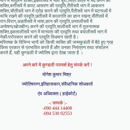
भाग में संतुलन शक्ति,इकतीसवें में भला बुरा,मित्र-शत्रु में भेद करने की
शक्ति,बत्तीसवें में कपट आचरण की प्रवृ्ति,तैंतीसवें भाग में आकलन
शक्ति,चौतीसवें भाग में द्रोह करने की प्रवृ्ति,पैंतीसवें भाग में घटनाओं में
रूचि रखने की प्रवृ्ति,छतीसवें में कालगति का ज्ञान रखना,सैंतीसवें में
राग-विराग,अडतीसवें में भाषा,ज्ञान की प्रवृ्ति,उन्तालीसवें में
अन्वेषण(खोजबीन) करने की प्रवृ्ति,चालीसवें भाग में तुलनात्मक
शक्ति,इकतालीसवें भाग में मानवता की प्रवृ्ति तथा बयालीसवें भाग में
नेकी/परोपकार करने की प्रवृ्ति विधमान रहती है।
मस्तिष्क के विभिन्न भागों को किसी व्यक्ति की जन्मकुडंली में बैठे हुए ग्रह
किस प्रकार से प्रभावित करते हैं और उनका नियंत्रण तथा संचालन
करते हैं, यही कुण्डली में ज्योतिष द्वारा देखा जाता है ।
अपने बारे में कुण्डली परामर्श हेतु संपर्क करें !
योगेश कुमार मिश्र
ज्योतिषरत्न,इतिहासकार,संवैधानिक शोधकर्ता
एंव अधिवक्ता ( हाईकोर्ट)
-: सम्पर्क :-
-090 444 14408
-094 530 92553