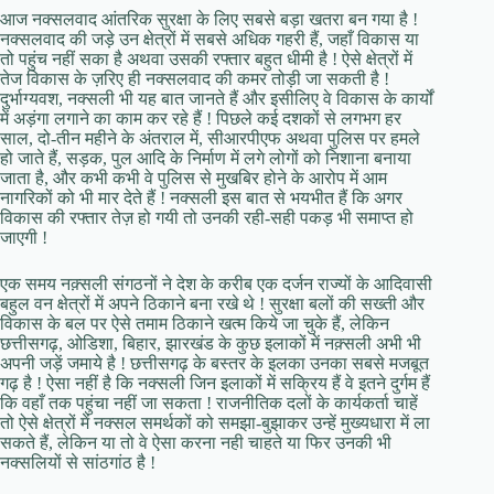
आज नक्सलवाद आंतरिक सुरक्षा के लिए सबसे बड़ा खतरा बन गया है !
नक्सलवाद की जड़े उन क्षेत्रों में सबसे अधिक गहरी हैं, जहाँ विकास या
तो पहुंच नहीं सका है अथवा उसकी रफ्तार बहुत धीमी है ! ऐसे क्षेत्रों में
तेज विकास के ज़रिए ही नक्सलवाद की कमर तोड़ी जा सकती है !
दुर्भाग्यवश, नक्सली भी यह बात जानते हैं और इसीलिए वे विकास के कार्यों
में अड़ंगा लगाने का काम कर रहे हैं ! पिछले कई दशकों से लगभग हर
साल, दो-तीन महीने के अंतराल में, सीआरपीएफ अथवा पुलिस पर हमले
हो जाते हैं, सड़क, पुल आदि के निर्माण में लगे लोगों को निशाना बनाया
जाता है, और कभी कभी वे पुलिस से मुखबिर होने के आरोप में आम
नागरिकों को भी मार देते हैं ! नक्सली इस बात से भयभीत हैं कि अगर
विकास की रफ्तार तेज़ हो गयी तो उनकी रही-सही पकड़ भी समाप्त हो
जाएगी !
एक समय नक़्सली संगठनों ने देश के करीब एक दर्जन राज्यों के आदिवासी
बहुल वन क्षेत्रों में अपने ठिकाने बना रखे थे ! सुरक्षा बलों की सख्ती और
विकास के बल पर ऐसे तमाम ठिकाने खत्म किये जा चुके हैं, लेकिन
छत्तीसगढ़, ओडिशा, बिहार, झारखंड के कुछ इलाकों में नक़्सली अभी भी
अपनी जड़ें जमाये है ! छत्तीसगढ़ के बस्तर के इलका उनका सबसे मजबूत
गढ़ है ! ऐसा नहीं है कि नक्सली जिन इलाकों में सक्रिय हैं वे इतने दुर्गम हैं
कि वहाँ तक पहुंचा नहीं जा सकता ! राजनीतिक दलों के कार्यकर्ता चाहें
तो ऐसे क्षेत्रों में नक्सल समर्थकों को समझा-बुझाकर उन्हें मुख्यधारा में ला
सकते हैं, लेकिन या तो वे ऐसा करना नही चाहते या फिर उनकी भी
नक्सलियों से सांठगांठ है !