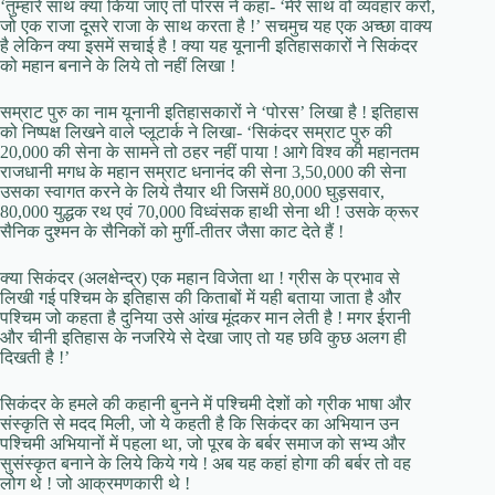
‘तुम्हारे साथ क्या किया जाए तो पोरस ने कहा- ‘मेरे साथ वो व्यवहार करो,
जो एक राजा दूसरे राजा के साथ करता है !’ सचमुच यह एक अच्छा वाक्य
है लेकिन क्या इसमें सचाई है ! क्या यह यूनानी इतिहासकारों ने सिकंदर
को महान बनाने के लिये तो नहीं लिखा !
सम्राट पुरु का नाम यूनानी इतिहासकारों ने ‘पोरस’ लिखा है ! इतिहास
को निष्पक्ष लिखने वाले प्लूटार्क ने लिखा- ‘सिकंदर सम्राट पुरु की
20,000 की सेना के सामने तो ठहर नहीं पाया ! आगे विश्व की महानतम
राजधानी मगध के महान सम्राट धनानंद की सेना 3,50,000 की सेना
उसका स्वागत करने के लिये तैयार थी जिसमें 80,000 घुड़सवार,
80,000 युद्धक रथ एवं 70,000 विध्वंसक हाथी सेना थी ! उसके क्रूर
सैनिक दुश्मन के सैनिकों को मुर्गी-तीतर जैसा काट देते हैं !
क्या सिकंदर (अलक्षेन्द्र) एक महान विजेता था ! ग्रीस के प्रभाव से
लिखी गई पश्चिम के इतिहास की किताबों में यही बताया जाता है और
पश्चिम जो कहता है दुनिया उसे आंख मूंदकर मान लेती है ! मगर ईरानी
और चीनी इतिहास के नजरिये से देखा जाए तो यह छवि कुछ अलग ही
दिखती है !’
सिकंदर के हमले की कहानी बुनने में पश्चिमी देशों को ग्रीक भाषा और
संस्कृति से मदद मिली, जो ये कहती है कि सिकंदर का अभियान उन
पश्चिमी अभियानों में पहला था, जो पूरब के बर्बर समाज को सभ्य और
सुसंस्कृत बनाने के लिये किये गये ! अब यह कहां होगा की बर्बर तो वह
लोग थे ! जो आक्रमणकारी थे !