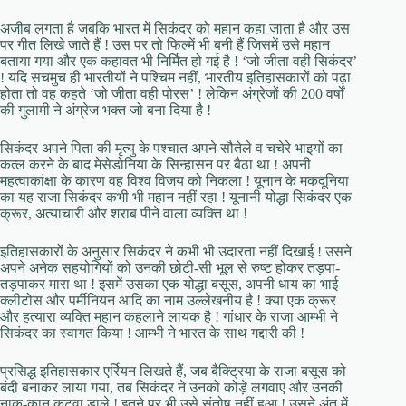
अजीब लगता है ‍जबकि भारत में सिकंदर को महान कहा जाता है और उस
पर गीत लिखे जाते हैं ! उस पर तो फिल्में भी बनी हैं जिसमें उसे महान
बताया गया और एक कहावत भी निर्मित हो गई है ! ‘जो जीता वही सिकंदर’
! यदि सचमुच ही भारतीयों ने पश्चिम नहीं, भारतीय इतिहासकारों को पढ़ा
होता तो वह कहते ‘जो जीता वही पोरस’ ! लेकिन अंग्रेजों की 200 वर्षों
की गुलामी ने अंग्रेज भक्त जो बना दिया है !
सिकंदर अपने पिता की मृत्यु के पश्चात अपने सौतेले व चचेरे भाइयों का
कत्ल करने के बाद मेसेडोनिया के सिन्हासन पर बैठा था ! अपनी
महत्वाकांक्षा के कारण वह विश्व विजय को निकला ! यूनान के मकदूनिया
का यह राजा सिकंदर कभी भी महान नहीं रहा ! यूनानी योद्धा सिकंदर एक
क्रूर, अत्याचारी और शराब पीने वाला व्यक्ति था !
इतिहासकारों के अनुसार सिकंदर ने कभी भी उदारता नहीं दिखाई ! उसने
अपने अनेक सहयोगियों को उनकी छोटी-सी भूल से रुष्ट होकर तड़पा-
तड़पाकर मारा था ! इसमें उसका एक योद्धा बसूस, अपनी धाय का भाई
क्लीटोस और पर्मीनियन आदि का नाम उल्लेखनीय है ! क्या एक क्रूर
और हत्यारा व्यक्ति महान कहलाने लायक है ! गांधार के राजा आम्भी ने
सिकंदर का स्वागत किया ! आम्भी ने भारत के साथ गद्दारी की !
प्रसिद्ध इतिहासकार एर्रियन लिखते हैं, जब बैक्ट्रिया के राजा बसूस को
बंदी बनाकर लाया गया, तब सिकंदर ने उनको कोड़े लगवाए और उनकी
नाक-कान कटवा डाले ! इतने पर भी उसे संतोष नहीं हुआ ! उसने अंत में