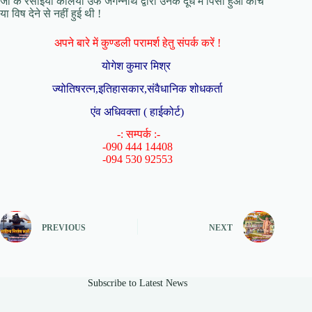
जी के रसोइया कलिया उर्फ जगन्नाथ द्वारा उनके दूध में पिसा हुआ कांच
या विष देने से नहीं हुई थी !
अपने बारे में कुण्डली परामर्श हेतु संपर्क करें !
योगेश कुमार मिश्र
ज्योतिषरत्न,इतिहासकार,संवैधानिक शोधकर्ता
एंव अधिवक्ता ( हाईकोर्ट)
-: सम्पर्क :-
-090 444 14408
-094 530 92553
PREVIOUS
NEXT
Subscribe to Latest News