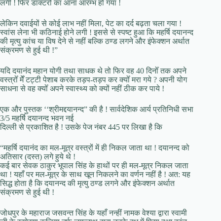
लगी ! फिर डाक्टरों का आना आरम्भ हो गया !
लेकिन दवाईयों से कोई लाभ नहीं मिला, पेट का दर्द बढ़ता चला गया !
स्वांस लेना भी कठिनाई होने लगी ! इससे से स्पष्ट हुआ कि महर्षि दयानन्द
की मृत्यु कांच या विष देने से नहीं बल्कि ठण्ड लगने और इंफेक्शन अर्थात
संक्रमण से हुई थी !”
यदि दयानंद महान योगी तथा साधक थे तो फिर वह 40 दिनोँ तक अपने
वस्त्रोँ मेँ टट्टी पेशाब करके तड़प-तड़प कर क्योँ मरा गये ? अपनी योग
साधना से वह क्योँ अपने स्वास्थ्य को क्यों नहीं ठीक कर पाये !
एक और पुस्तक ‘‘श्रीमद्दयानन्द” की है ! सार्वदेशिक आर्य प्रतिनिधी सभा
3/5 महर्षि दयानन्द भवन नई
दिल्ली से प्रकाशित है ! उसके पेज नंबर 445 पर लिखा है कि
“महर्षि दयानंद का मल-मूत्र वस्त्रों में ही निकल जाता था ! दयानन्द को
अतिसार (दस्त) लगे हुये थे !
कई बार सेवक ठाकुर भूपाल सिंह के हाथों पर ही मल-मूत्र निकल जाता
था ! यहाँ पर मल-मूत्र के साथ खून निकलने का वर्णन नहीं है ! अत: यह
सिद्ध होता है कि दयानन्द की मृत्यु ठण्ड लगने और इंफेक्शन अर्थात
संक्रमण से हुई थी !
जोधपुर के महाराज जसवन्त सिंह के यहाँ नन्हीं नामक वेश्या द्वारा स्वामी