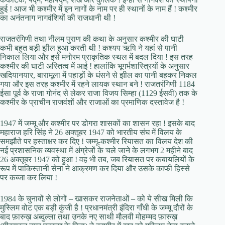
हुई ! आज भी कश्मीर में इन नागों के नाम पर ही स्थानों के नाम हैं ! कश्मीर
का अनंतनाग नागवंशियों की राजधानी थी !
राजतरंगिणी तथा नीलम पुराण की कथा के अनुसार कश्‍मीर की घाटी
कभी बहुत बड़ी झील हुआ करती थी ! कश्यप ऋषि ने यहां से पानी
निकाल लिया और इसे मनोरम प्राकृतिक स्‍थल में बदल दिया ! इस तरह
कश्मीर की घाटी अस्तित्व में आई ! हालांकि भूगर्भशास्त्रियों के अनुसार
खदियानयार, बारामूला में पहाड़ों के धंसने से झील का पानी बहकर निकल
गया और इस तरह कश्मीर में रहने लायक स्थान बने ! राजतरंगिणी 1184
ईसा पूर्व के राजा गोनंद से लेकर राजा विजय सिम्हा (1129 ईसवी) तक के
कश्मीर के प्राचीन राजवंशों और राजाओं का प्रमाणिक दस्तावेज है !
1947 में जम्मू और कश्मीर पर डोगरा शासकों का शासन रहा ! इसके बाद
महाराज हरि सिंह ने 26 अक्‍तूबर 1947 को भारतीय संघ में विलय के
समझौते पर हस्‍ताक्षर कर दिए ! जम्मू-कश्मीर रियासत का विलय देश की
नई प्रशासनिक व्यवस्था में अंग्रेजों के चले जाने के लगभग 2 महीने बाद
26 अक्तूबर 1947 को हुआ ! वह भी तब, जब रियासत पर कबायलियों के
रूप में पाकिस्तानी सेना ने आक्रमण कर दिया और उसके काफी हिस्से
पर कब्जा कर लिया !
1984 के चुनावों से लोगों – खासकर राजनेताओं – को ये सीख मिली कि
मुस्लिम वोट एक बड़ी कुंजी है ! प्रधानमंत्री इंदिरा गाँधी के जम्मू दौरों के
बाद फ़ारुख़ अब्दुल्ला तथा उनके नए साथी मौलवी मोहम्मद फ़ारुख़