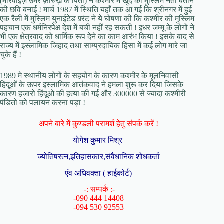
(मीरवाइज़ उमर फ़ारुख़ के पिता) ने कश्मीर में खुद को मुस्लिम नेता बताने
की छवि बनाई ! मार्च 1987 में स्थिति यहाँ तक आ गई कि श्रीनगर में हुई
एक रैली में मुस्लिम युनाईटेड फ़्रंट ने ये घोषणा की कि कश्मीर की मुस्लिम
पहचान एक धर्मनिरपेक्ष देश में बची नहीं रह सकती ! इधर जम्मू के लोगों ने
भी एक क्षेत्रवाद को धार्मिक रूप देने का काम आरंभ किया ! इसके बाद से
राज्य में इस्लामिक जिहाद तथा साम्प्रदायिक हिंसा में कई लोग मारे जा
चुके हैं !
1989 मे स्थानीय लोगों के सहयोग के कारण कश्मीर के मूलनिवासी
हिंदूओं के ऊपर इस्लामिक आतंकवाद ने हमला शुरू कर दिया जिसके
कारण हजारो हिंदूओ की हत्या की गई और 300000 से ज्यादा कश्मीरी
पंडितो को पलायन करना पड़ा !
अपने बारे में कुण्डली परामर्श हेतु संपर्क करें !
योगेश कुमार मिश्र
ज्योतिषरत्न,इतिहासकार,संवैधानिक शोधकर्ता
एंव अधिवक्ता ( हाईकोर्ट)
-: सम्पर्क :-
-090 444 14408
-094 530 92553