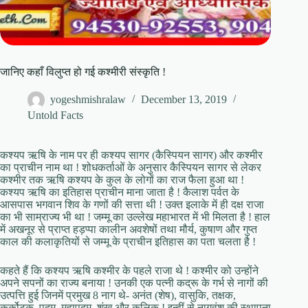
जानिए कहाँ विलुप्त हो गई कश्मीरी संस्कृति !
yogeshmishralaw
December 13, 2019
Untold Facts
कश्यप ऋषि के नाम पर ही कश्यप सागर (कैस्पियन सागर) और कश्मीर
का प्राचीन नाम था ! शोधकर्ताओं के अनुसार कैस्पियन सागर से लेकर
कश्मीर तक ऋषि कश्यप के कुल के लोगों का राज फैला हुआ था !
कश्यप ऋषि का इतिहास प्राचीन माना जाता है ! कैलाश पर्वत के
आसपास भगवान शिव के गणों की सत्ता थी ! उक्त इलाके में ही दक्ष राजा
का भी साम्राज्य भी था ! जम्मू का उल्‍लेख महाभारत में भी मिलता है ! हाल
में अखनूर से प्राप्‍त हड़प्‍पा कालीन अवशेषों तथा मौर्य, कुषाण और गुप्‍त
काल की कलाकृतियों से जम्मू के प्राचीन इतिहास का पता चलता है !
कहते हैं कि कश्यप ऋषि कश्मीर के पहले राजा थे ! कश्मीर को उन्होंने
अपने सपनों का राज्य बनाया ! उनकी एक पत्नी कद्रू के गर्भ से नागों की
उत्पत्ति हुई जिनमें प्रमुख 8 नाग थे- अनंत (शेष), वासुकि, तक्षक,
कर्कोटक, पद्म, महापद्म, शंख और कुलिक ! इन्हीं से नागवंश की स्थापना