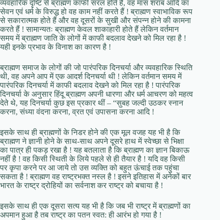
व्यवहारिक दृष्टि से ब्राह्मण काफी सरल होते हैं, वह मांस शराब आदि का
सेवन एवं धर्म के विरुद्ध हो वह काम नहीं करते हैं ! ब्राह्मण स्वाभाविक रूप
से सकारात्मक होते हैं और वह दूसरों के सुखी और संपन्न होने की कामना
करते हैं ! सामान्यतः ब्राह्मण केवल शाकाहारी होते हैं लेकिन वर्तमान
समय में ब्राह्मण जाति के लोगों में काफी बदलाव देखने को मिल रहा है !
यही इनके प्रभाव के विनाश का कारण है !
ब्राह्मण समाज के लोगों की जो पारंपरिक दिनचर्या और व्यवहारिक स्थिति
थी, वह अपने आप में एक आदर्श दिनचर्या थी ! लेकिन वर्तमान समय में
पारंपरिक दिनचर्या में काफी बदलाव देखने को मिल रहा है ! पारंपरिक
दिनचर्या के अनुसार हिंदू ब्राह्मण अपनी धारणा और धर्म आचरण को महत्व
देते थे, यह दिनचर्या कुछ इस प्रकार थीं – “सुबह जल्दी उठकर स्नान
करना, संध्या वंदना करना, व्रत एवं उपासना करना आदि !
इसके साथ ही ब्राह्मणों के निडर होने की एक मूल वजह यह भी है कि
ब्राह्मण ने ज्ञानी होने के साथ-साथ अपने दूसरे हाथ में स्वेच्छा से भिक्षा
का पात्र ही पकड़ रखा है ! यह बतलाता है कि ब्राह्मण का ज्ञान बिकाऊ
नहीं है ! वह किसी स्थिती के लिये पहले से ही तैयार है ! यदि वह किसी
पर कृपा करने पर आ जाये तो उस व्यक्ति को बहुत ऊंचाई तक पहुंचा
सकता है ! ब्राह्मण वह राष्ट्रभक्त नस्ल है ! इसने इतिहास में अनेकों बार
भारत के राष्ट्र द्रोहियों का सर्वनाश कर राष्ट्र को बचाया है !
इसके साथ ही एक दूसरा सत्य यह भी है कि जब भी राष्ट्र में ब्राह्मणों का
अपमान हुआ है तब राष्ट्र का पतन स्वत: ही आरंभ हो गया है !