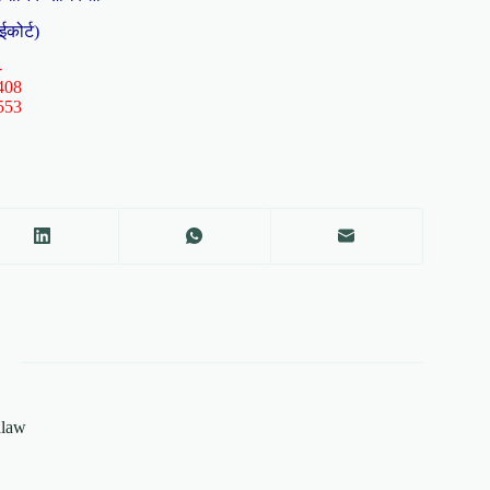
ईकोर्ट)
-
408
553
alaw