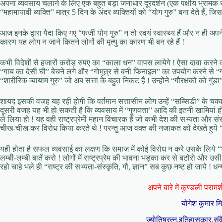
अपना व्यवसाय चलाने के लिए एक बहुत बड़ा जनाधार दूरदर्शन (एक पक्षीय भ्रामक सं
“महामायावी व्यक्ति” मात्र 5 दिन के अंदर व्यक्तियों को “योग गुरु” बना देते हैं, ज
आज इनके द्वारा पैदा किए गए “फर्जी योग गुरु” न तो स्वयं स्वास्थ्य हैं और न ही अपने
कारण यह लोग न जाने कितने लोगों की मृत्यु का कारण भी बन रहे हैं !
कभी विदेशों से हजारों करोड़ रुपए का “काला धन” वापस लायेगे ! ऐसा दावा करने
“गाय का देसी घी” बेचने लगे और “गोमूत्र से बनी फिनाइल” का उपयोग करने से “गौ 
“शारीरिक व्यायाम गुरु” जो अब सत्ता के बहुत निकट हैं ! उन्होंने “गौरक्षकों को गुं
शायद इसकी वजह यह रही होगी कि वर्तमान सत्तासीन लोग उन्हें “सब्सिडी” के चक्कर 
दूसरी वजह यह भी हो सकती है कि व्यवसाय में “गुणवत्ता” आदि की इतनी खामियां होती 
ले लिया हो ! यह वही राष्ट्रप्रेमी महान विचारक हैं जो कभी देश की सभ्यता और संस्क
चीख-चीख कर विरोध किया करते थे ! परन्तु आज वक्त की नजाकत को देखते हुये “गौरक्ष
यही होता है सफल व्यवसाई का लक्षण कि समाज में कोई विरोध न करे उसके लिये “भग
लम्बी-लम्बी बातें करो ! लोगों में राष्ट्रप्रेम की भावना भड़का कर से बटोरो और उसी
रहो चाहे भले ही “राष्ट्र की सभ्यता-संस्कृति, गौ, ज्ञान” सब कुछ नष्ट हो जाये ! धन
अपने बारे में कुण्डली परामर्श 
योगेश कुमार म
ज्योतिषरत्न,इतिहासकार,संव