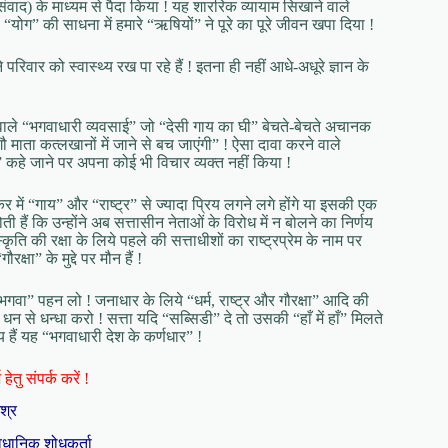
वाद) के माध्यम से पैदा किया ! यह शाररिक व्यायाम सिखाने वाले
िस “योग” की साधना में हमारे “ऋषियों” ने पूरे का पूरे जीवन खपा दिया !
 परिवार को स्वास्थ्य रख पा रहे हैं ! इतना ही नहीं आधे-अधूरे ज्ञान के
 वाले “भगवाधारी व्यवसाई” जो “देसी गाय का घी” बेचते-बेचते अचानक
माता कत्लखानों में जाने से बच जाएंगी” ! ऐसा दावा करने वाले
डा” कहे जाने पर अपना कोई भी विचार व्यक्त नहीं किया !
में “गाय” और “राष्ट्र” से ज्यादा प्रिय लगने लगे होंगे या इसकी एक
हैं कि उन्होंने अब सत्तासीन नेताओं के विरोध में न बोलने का निर्णय
ृति की रक्षा के लिये पहले की सत्ताधीशों का राष्ट्रप्रेम के नाम पर
ा” के मुद्दे पर मौन हैं !
वा” पहन लो ! जनाधार के लिये “धर्म, राष्ट्र और गौरक्षा” आदि की
 धन से धन्धा करो ! सत्ता यदि “सब्सिडी” दे तो उसकी “हाँ में हाँ” मिलते
्य हैं यह “भगवाधारी देश के कर्णधार” !
हेतु संपर्क करें !
िश्र
ैधानिक शोधकर्ता