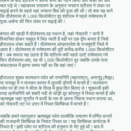
मिलने के बाद श्रीराम ने अपनी सेना का गठन किया और लंका की ओर
चल पड़े थे ! महाकाव्‍य रामायण के अनुसार भगवान श्रीराम ने लंका पर
चढ़ाई करने के पहले यहां भगवान शिव की पूजा की थी ! तो क्या यह मानें
कि दौलेश्वरम् से 1,000 किलोमीटर दूर श्रीराम ने पहले रामेश्वरम् में
पूजा-अर्चना की फिर लंका पर चढ़ाई की !
बंगाल की खाड़ी में दौलेश्वरम् वह स्थान है, जहां गोदावरी 7 भागों में
विभाजित होकर समुद्र में मिल जाती है वहीं पर एक द्वीप बनता है जिसे
हीरालाल लंका कहते हैं ! दौलेश्वरम् आंध्रप्रदेश के राजमुंदरी जिले में
आता है ! दौलेश्वरम् से रामेश्वरम की दूरी करीब-करीब 1,000 किलोमीटर
है ! अब सवाल यह उठता है कि श्रीराम क्यों पहले उल्टे रामेश्वरम् गये
फिर दौलेश्वरम आए, वह भी 1,000 किलोमीटर दूर जबकि उनके पास
संकटकाल में इतना समय नहीं था कि वहां जाएं !
हीरालाल शुक्ल माल्यवान पर्वत को रत्नागिरि (महाराष्ट्र), अनागुंदू (मैसूर)
या रायचूर में न मानकर बस्तर में तुलसी डोंगरी में मानते हैं ! माल्यवान
पर्वत पर ही राम ने सीता के विरह में कुछ दिन बिताए थे ! शुक्लजी इसी
तरह क्रोंचगिरि को शबरी नदी से थोड़ी दूर कोरापुर में स्थित मानते हैं और
ऋष्यमूक जहां सुग्रीव ने बाली के भय से अपना निवास स्थान बनाया था,
को गोदावरी तट पर उत्तर में स्थित किष्किंधा में मानते हैं !
जबकि हमारे मतानुसार ऋष्यमूक पर्वत वाल्मीकि रामायण में वर्णित वानरों
की राजधानी किष्किंधा के निकट स्थित था ! यह किष्किंधा कर्नाटक में
स्थित है ! इसी पर्वत पर श्रीराम की हनुमान से भेंट हुई थी ! बाद में