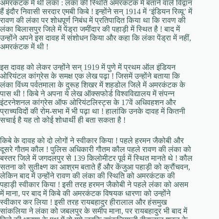
अमरकंटक में थी लंका : लंका की स्थिति अमरकंटक में बताने वाले विद्वान
हैं इंदौर निवासी सरदार एमबी किबे ! इन्होंने सन् 1914 में ‘इंडियन रिव्यू’ में
रावण की लंका पर शोधपूर्ण निबंध में प्रतिपादित किया था कि रावण की
लंका बिलासपुर जिले में पेंड्रा जमींदार की पहाड़ी में स्थित है ! बाद में
उन्होंने अपने इस दावह में संशोधन किया और कहा कि लंका पेंड्रा में नहीं,
अमरकंटक में थी !
इस दावह को लेकर उन्होंने सन् 1919 में पुणे में प्रथम ऑल इंडियन
ओरियंटल कांग्रेस के समक्ष एक लेख पढ़ा ! जिसमें उन्होंने बताया कि
लंका विंध्य पर्वतमाला के दुरूह शिखर में शहडोल जिले में अमरकंटक के
पास थी ! किबे ने अपना ये लेख ऑक्सफोर्ड विश्‍वविद्यालय में संपन्न
इंटरनेशनल कांग्रेस ऑफ ओरियंटलिस्ट्स के 17वें अधिवहशन और
प्राच्यविदों की रोम-सभा में भी पढ़ा था ! हालांकि उनके दावह में कितनी
सचाई है यह तो कोई शोधार्थी ही बता सकता है !
किबे के दावह को दो लोगों ने स्वीकार किया ! पहले हरमन जैकोबी और
दूसरे गौतम कौल ! पुलिस अधिकारी गौतम कौल पहले रावण की लंका को
बस्तर जिले में जगदलपुर से 139 किलोमीटर पूर्व में स्थित मानते थे ! कौल
सतना को सुतीक्ष्ण का आश्रम बताते हैं और केंजुआ पहाड़ी को क्रौंचवन,
लेकिन बाद में उन्होंने रावण की लंका की स्थिति को अमरकंटक की
पहाड़ी स्वीकार किया ! इसी तरह हरमन जैकोबी ने पहले लंका को असम
में माना, पर बाद में किबे की अमरकंटक विषयक धारणा को उन्होंने
स्वीकार कर लिया ! इसी तरह रायबहादुर हीरालाल और हंसमुख
सांकलिया ने लंका को जबलपुर के समीप माना, पर रायबहादुर भी बाद में