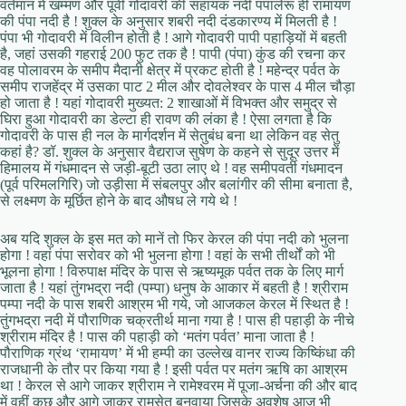
वर्तमान में खम्मण और पूर्वी गोदावरी की सहायक नदी पंपालेरू ही रामायण
की पंपा नदी है ! शुक्ल के अनुसार शबरी नदी दंडकारण्य में मिलती है !
पंपा भी गोदावरी में विलीन होती है ! आगे गोदावरी पापी पहाड़ियों में बहती
है, जहां उसकी गहराई 200 फुट तक है ! पापी (पंपा) कुंड की रचना कर
वह पोलावरम के समीप मैदानी क्षेत्र में प्रकट होती है ! महेन्द्र पर्वत के
समीप राजहेंद्र में उसका पाट 2 मील और दोवलेश्वर के पास 4 मील चौड़ा
हो जाता है ! यहां गोदावरी मुख्यत: 2 शाखाओं में विभक्त और समुद्र से
घिरा हुआ गोदावरी का डेल्टा ही रावण की लंका है ! ऐसा लगता है कि
गोदावरी के पास ही नल के मार्गदर्शन में सेतुबंध बना था लेकिन वह सेतु
कहां है? डॉ. शुक्ल के अनुसार वैद्यराज सुषेण के कहने से सुदूर उत्तर में
हिमालय में गंधमादन से जड़ी-बूटी उठा लाए थे ! वह समीपवर्ती गंधमादन
(पूर्व परिमलगिरि) जो उड़ीसा में संबलपुर और बलां‍गीर की सीमा बनाता है,
से लक्ष्मण के मूर्छित होने के बाद औषध ले गये थे !
अब यदि शुक्ल के इस मत को मानें तो फिर केरल की पंपा नदी को भुलना
होगा ! वहां पंपा सरोवर को भी भुलना होगा ! वहां के सभी तीर्थों को भी
भूलना होगा ! विरुपाक्ष मंदिर के पास से ऋष्यमूक पर्वत तक के लिए मार्ग
जाता है ! यहां तुंगभद्रा नदी (पम्पा) धनुष के आकार में बहती है ! श्रीराम
पम्पा नदी के पास शबरी आश्रम भी गये, जो आजकल केरल में स्थित है !
तुंगभद्रा नदी में पौराणिक चक्रतीर्थ माना गया है ! पास ही पहाड़ी के नीचे
श्रीराम मंदिर है ! पास की पहाड़ी को ‘मतंग पर्वत’ माना जाता है !
पौराणिक ग्रंथ ‘रामायण’ में भी हम्पी का उल्लेख वानर राज्य किष्किंधा की
राजधानी के तौर पर किया गया है ! इसी पर्वत पर मतंग ऋषि का आश्रम
था ! केरल से आगे जाकर श्रीराम ने रामेश्वरम में पूजा-अर्चना की और बाद
में वहीं कुछ और आगे जाकर रामसेतु बनवाया जिसके अवशेष आज भी