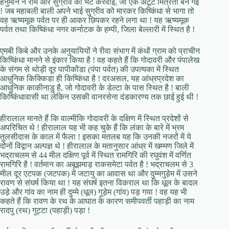
हनुमान ने राम और सुग्रीव की भेंट करवाई, जो एक अटूट मित्रता बन गई
! जब महाबली बाली अपने भाई सुग्रीव को मारकर किष्किंधा से भागा तो
वह ऋष्यमूक पर्वत पर ही आकर छिपकर रहने लगा था ! यह ऋष्यमूक
पर्वत तथा किष्किंधा नगर कर्नाटक के हम्पी, जिला बेल्लारी में स्थित है !
एमबी किबे और उनके अनुयायियों ने रीवा संभाग में कंधों ग्राम को प्राचीन
किष्किंधा मानने से इंकार किया है ! वह कहते हैं कि गोदावरी और पंपालेख
के संगम से थोड़ी दूर पापीकोंडा (पंपा पर्वत) की उपत्यका में स्थित
आधुनिक किक्किडा ही किष्किंधा है ! दरअसल, यह आंध्रप्रदेश का
आधुनिक काकीनाडु है, जो गोदावरी के डेल्टा के पास स्थित है ! बाली
किष्किंधावासी था लेकिन उसकी वानरसेना दंडकारण्य तक छाई हुई थी !
हीरालाल मानते हैं कि वाल्मीकि गोदावरी के दक्षिण में स्थित प्रदेशों से
अपरिचित थे ! हीरालाल यह भी कह चुके हैं कि लंका के बारे में भ्रम
तुलसीदास के काल में फैला ! इसका मतलब यह कि उनकी नजरों में ये
दोनों विद्वान अल्पज्ञ थे ! हीरालाल के मतानुसार आंध्र में खम्मण जिले में
भद्राचलम से 44 मील दक्षिण पूर्व में स्थित रामगिरि की रघुवंश में वर्णित
रामगिरि है ! वर्तमान का अबूझमाड़ राकसमेटा पर्वत है ! भद्राचलम से 3
मील दूर एटपक (जटपक) में जटायु का आवास था और दुम्मगुड़ेम में उसने
रावण से संघर्ष किया था ! यह संघर्ष इतना विकराल था कि धूल के बादल
उड़े और गांव का नाम ही दुम्मे (धूल) गुड़ेम (गांव) पड़ गया ! वह यह भी
कहते हैं कि रावण के रथ के आघात के कारण समीपवर्ती पहाड़ी का नाम
रादपु (रथ) गुट्टा (पहाड़ी) पड़ा !