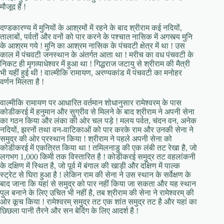
मौजूद हैं !
दण्डकारण्य में मुनियों के आश्रमों में रहने के बाद श्रीराम कई नदियों,
तालाबों, पर्वतों और वनों को पार करने के पश्चात नासिक में अगस्त्य मुनि
के आश्रम गये ! मुनि का आश्रम नासिक के पंचवटी क्षेत्र में था ! उस
काल में पंचवटी जनस्थान के अंतर्गत आता था ! मरीच का वध पंचवटी के
निकट ही मृगव्याधेश्वर में हुआ था ! गिद्धराज जटायु से श्रीराम की मैत्री
भी यहीं हुई थी ! वाल्मीकि रामायण, अरण्यकांड में पंचवटी का मनोहर
वर्णन मिलता है !
वाल्मीकि रामायण पर आधारित वर्तमान शोधानुसार रामेश्वरम् के पास
कोडीकरई में हनुमान और सुग्रीव से मिलने के बाद श्रीराम ने अपनी सेना
का गठन किया और लंका की ओर चल पड़े ! मलय पर्वत, चंदन वन, अनेक
नदियों, झरनों तथा वन-वाटिकाओं को पार करके राम और उनकी सेना ने
समुद्र की ओर प्रस्थान किया ! श्रीराम ने पहले अपनी सेना को
कोडीकरई में एकत्रित किया था ! तमिलनाडु की एक लंबी तट रेखा है, जो
लगभग 1,000 किमी तक विस्‍तारित है ! कोडीकरई समुद्र तट वहलांकनी
के दक्षिण में स्थित है, जो पूर्व में बंगाल की खाड़ी और दक्षिण में पाल्‍क
स्‍ट्रेट से घिरा हुआ है ! लेकिन राम की सेना ने उस स्थान के सर्वेक्षण के
बाद जाना कि यहां से समुद्र को पार नहीं किया जा सकता और यह स्थान
पुल बनाने के लिए उचित भी नहीं है, तब श्रीराम की सेना ने रामेश्वरम् की
ओर कूच किया ! रामेश्‍वरम् समुद्र तट एक शांत समुद्र तट है और यहां का
छिछला पानी तैरने और सन बेदिंग के लिए आदर्श है !