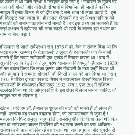
के डेल्टा में थी जिसे ग्रंथों में त्रिकूट कहा गया है ! गोदावरी के मुहाने पर
जहां नदी गोमती और वसिष्ठी दो भागों में विभाजित हो जाती है वहीं पर
समुद्र में इनके विलय से जो द्वीप बना है उसे आज भी लंका कहते हैं ! इसे
ही त्रिकूट कहा जाता है ! हीरालाल गोदावरी तट पर स्थित नासिक की
पंचवटी को रामायणकालीन नहीं मानते हैं ! वह इस तथ्‍य को नकारते हैं कि
जहां लक्ष्मण ने शूर्पणखा की नाक काटी थी उसी के कारण इस स्थान का
नाम नासिक पड़ा !
हीरालाल से पहले सर्वप्रथम सन् 1876 में डॉ. केन ने संकेत दिया था कि
भद्राचलम (खम्मण) के टेकापल्ली तालुका के रेकापल्ली गांव के वासी
मानते हैं कि रावण समीपवर्ती एक भूखंड में निवास करता था ! बाद में
सुरवरि प्रताप रेड्डी ने तेलुगु ग्रंथ ‘रामायण विशेषमुलु’ (हैदराबाद 1930)
में मत व्यक्त किया कि लंका कृष्णा और गोदावरी के मध्य कहीं स्थित थी
और हनुमान ने संभवत: गोदावरी की किसी शाखा को पार किया था ! सन्
1932 में पंडित द्वारका प्रसाद मिश्र ने महाकोशल हिस्टोरिकल रिसर्च
सोसायटी के शोधपत्र (बिलासपुर 1932, खंड 1 पृष्ठ 20) में संक्षिप्त
उल्लेख किया था कि आंध्रप्रदेश के इस क्षेत्र में लंका मानना चाहिए, जो
समुद्र तट से संलग्न है !
खंडन : यदि हम डॉ. हीरालाल शुक्ल की बातों को मानते हैं तो लंका ही
नहीं, प्रत्येक वह स्थान बदलना होगा, जो रामायणकाल से जुड़ा है !
मसलन कि फिर समुद्र, धनुषकोडी, रामसेतु और किष्किंधा कहां थे? फिर
राम के रामेश्वरम् जाकर शिवलिंग की स्थापना करने का क्या औचित्य?
रामेश्वरम् के पास कोडीकरई वह स्थान था, जहां हनुमान और सुग्रीव से