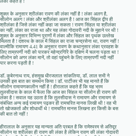
लंका कहते हैं !
शुक्ल के अनुसार श्रीलंका रावण की लंका नहीं है ! लंका अलग है,
सीलोन अलग ! लंका और श्रीलंका अलग है ! आज का सिंहल द्वीप ही
श्रीलंका है जिसे लंका नहीं कहा जा सकता ! रावण सिंहल या श्रीलंका
का नहीं, लंका का राजा था और यह लंका गोदावरी नदी के मुहाने पर थी !
शुक्ल के अनुसार विभिन्न पुराणों में लंका और सिंहल का पृथक उल्लेख
मिलता है ! दशरथ के काल में सिंहल का राजा चन्द्रसेना था, रावण नहीं !
वाल्मीकि रामायण 4.41 के अनुसार रावण के कथानुसार लंका प्रवहश के
लिए ताम्रपर्णी नदी को पारकर महेन्द्रगिरि के दक्षिण में चलना पड़ता था !
सीलोन को अगर लंका मानें, तो वहां पहुंचने के लिए ताम्रपर्णी नदी नहीं
पार करना पड़ती है !
डॉ. कुबेरनाथ राय, हंसमुख धीरजलाल सांकलिया, डॉ. लाल सभी ने
उनकी इस बात का समर्थन किया ! डॉ. पार्टीजर भी यह मानते हैं कि
सीलोन रामायणकालीन नहीं है ! हीरालाल कहते हैं कि यह भ्रम
तुलसीदास के काल में फैला कि आज का सिंहल या सीलोन ही रावण की
लंका है ! सवाल यह उठता है कि तुलसीदास ने रामायण और रामायण से
संबंधित अन्य कई रामायण पढ़कर ही रामचरित मानस लिखी थी ! वह भी
तो खोजकर्ता और शोधार्थी थे ! रामचरित मानस लिखना हर किसी के बस
की बात तो नहीं !
हीरालाल के अनुसार यह मान्यता अति प्रबल है कि रामेश्वरम से अतिदूर
सीलोन या श्रीलंका ही रावण की लंका है लेकिन रावण की लंका गोदावरी