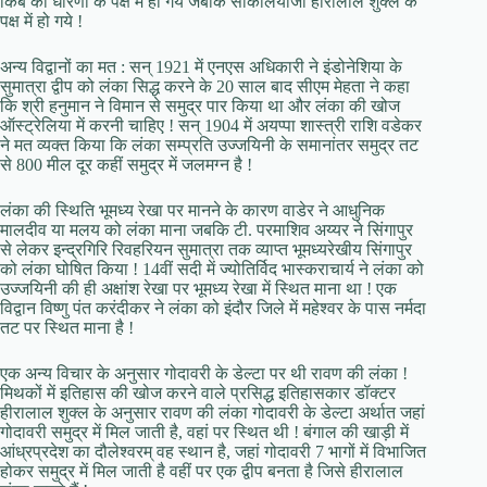
किबे की धारणा के पक्ष में हो गये जबकि सांकलियाजी हीरालाल शुक्ल के
पक्ष में हो गये !
अन्य विद्वानों का मत : सन् 1921 में एनएस अधिकारी ने इंडोनेशिया के
सुमात्रा द्वीप को लंका सिद्ध करने के 20 साल बाद सीएम मेहता ने कहा
कि श्री हनुमान ने विमान से समुद्र पार किया था और लंका की खोज
ऑस्ट्रेलिया में करनी चाहिए ! सन् 1904 में अयप्पा शास्त्री राशि वडेकर
ने मत व्यक्त किया कि लंका सम्प्रति उज्जयिनी के समानांतर समुद्र तट
से 800 मील दूर कहीं समुद्र में जलमग्न है !
लंका की स्थिति भूमध्य रेखा पर मानने के कारण वाडेर ने आधुनिक
मालदीव या मलय को लंका माना जबकि टी. परमाशिव अय्यर ने सिंगापुर
से लेकर इन्द्रगिरि रिवहरियन सुमात्रा तक व्याप्त भूमध्यरेखीय सिंगापुर
को लंका घोषित किया ! 14वीं सदी में ज्योतिर्विद भास्कराचार्य ने लंका को
उज्जयिनी की ही अक्षांश रेखा पर भूमध्य रेखा में स्थित माना था ! एक
विद्वान विष्णु पंत करंदीकर ने लंका को इंदौर जिले में महेश्वर के पास नर्मदा
तट पर स्थित माना है !
एक अन्य विचार के अनुसार गोदावरी के डेल्टा पर थी रावण की लंका !
मिथकों में इतिहास की खोज करने वाले प्रसिद्ध इतिहासकार डॉक्टर
हीरालाल शुक्ल के अनुसार रावण की लंका गोदावरी के डेल्टा अर्थात जहां
गोदावरी समुद्र में मिल जाती है, वहां पर स्थित थी ! बंगाल की खाड़ी में
आंध्रप्रदेश का दौलेश्वरम् वह स्थान है, जहां गोदावरी 7 भागों में विभाजित
होकर समुद्र में मिल जाती है वहीं पर एक द्वीप बनता है जिसे हीरालाल