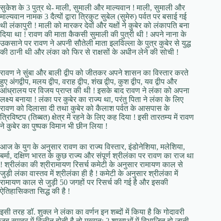
सुकेश के 3 पुत्र थे- माली, सुमाली और माल्यवान ! माली, सुमाली और
माल्यवान नामक 3 दैत्यों द्वारा त्रिकुट सुबेल (सुमेरु) पर्वत पर बसाई गई
थी लंकापुरी ! माली को मारकर देवों और यक्षों ने कुबेर को लंकापति बना
दिया था ! रावण की माता कैकसी सुमाली की पुत्री थी ! अपने नाना के
उकसाने पर रावण ने अपनी सौतेली माता इलविल्ला के पुत्र कुबेर से युद्ध
की ठानी थी और लंका को फिर से राक्षसों के अधीन लेने की सोची !
रावण ने सुंबा और बाली द्वीप को जीतकर अपने शासन का विस्तार करते
हुए अंगद्वीप, मलय द्वीप, वराह द्वीप, शंख द्वीप, कुश द्वीप, यव द्वीप और
आंध्रालय पर विजय प्राप्त की थी ! इसके बाद रावण ने लंका को अपना
लक्ष्य बनाया ! लंका पर कुबेर का राज्य था, परंतु पिता ने लंका के लिए
रावण को दिलासा दी तथा कुबेर को कैलाश पर्वत के आसपास के
त्रिविष्टप (तिब्बत) क्षेत्र में रहने के लिए कह दिया ! इसी तारतम्य में रावण
ने कुबेर का पुष्पक विमान भी छीन लिया !
आज के युग के अनुसार रावण का राज्य विस्तार, इंडोनेशिया, मलेशिया,
बर्मा, दक्षिण भारत के कुछ राज्य और संपूर्ण श्रीलंका पर रावण का राज था
! श्रीलंका की श्रीरामायण रिसर्च कमेटी के अनुसार रामायण काल से
जुड़ी लंका वास्तव में श्रीलंका ही है ! कमेटी के अनुसार श्रीलंका में
रामायण काल से जुड़ी 50 जगहों पर रिसर्च की गई है और इसकी
ऐतिहासिकता सिद्ध की है !
इसी तरह डॉ. शुक्ल ने लंका का वर्णन इन शब्दों में किया है कि गोदावरी
जब समुद्र में विलीन होती है तो मुख्‍यत: 2 शाखाओं में विभाजित हो जाती