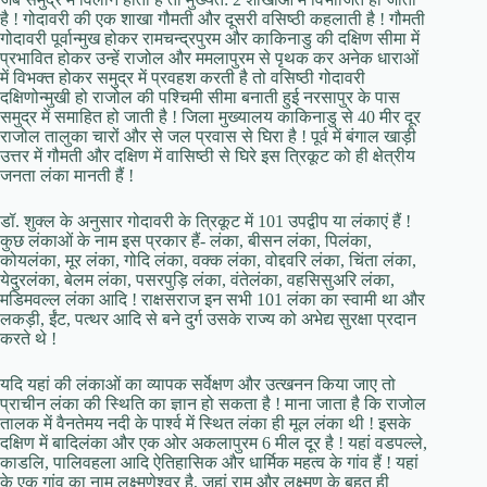
है ! गोदावरी की एक शाखा गौमती और दूसरी वसिष्ठी कहलाती है ! गौमती
गोदावरी पूर्वान्मुख होकर रामचन्द्रपुरम और काकिनाडु की दक्षिण सीमा में
प्रभावित होकर उन्हें राजोल और ममलापुरम से पृथक कर अनेक धाराओं
में वि‍भक्त होकर समुद्र में प्रवहश करती है तो वसिष्ठी गोदावरी
दक्षिणोन्मुखी हो राजोल की पश्चिमी सीमा बनाती हुई नरसापुर के पास
समुद्र में समाहित हो जाती है ! जिला मुख्‍यालय काकिनाडु से 40 मीर दूर
राजोल तालुका चारों और से जल प्रवास से घिरा है ! पूर्व में बंगाल खाड़ी
उत्तर में गौमती और दक्षिण में वासिष्ठी से घिरे इस त्रिकूट को ही क्षेत्रीय
जनता लंका मानती हैं !
डॉ. शुक्ल के अनुसार गोदावरी के त्रिकूट में 101 उपद्वीप या लंकाएं हैं !
कुछ लंकाओं के नाम इस प्रकार हैं- लंका, बीसन लंका, पिलंका,
कोयलंका, मूर लंका, गोदि लंका, वक्क लंका, वोद्दवरि लंका, चिंता लंका,
येदुरलंका, बेलम लंका, पसरपुड़ि लंका, वंतेलंका, वहसिसुअरि लंका,
मडिमवल्ल लंका आदि ! राक्षसराज इन सभी 101 लंका का स्वामी था और
लकड़ी, ईंट, पत्थर आदि से बने दुर्ग उसके राज्य को अभेद्य सुरक्षा प्रदान
करते थे !
यदि यहां की लंकाओं का व्यापक सर्वेक्षण और उत्खनन किया जाए तो
प्राचीन लंका की स्थिति का ज्ञान हो सकता है ! माना जाता है कि राजोल
तालक में वैनतेमय नदी के पार्श्‍व में स्थित लंका ही मूल लंका थी ! इसके
दक्षिण में बादिलंका और एक ओर अकलापुरम 6 मील दूर है ! यहां वडपल्ले,
काडलि, पालिवहला आदि ऐतिहासिक और धार्मिक महत्व के गांव हैं ! यहां
के एक गांव का नाम लक्ष्मणेश्वर है, जहां राम और लक्ष्मण के बहुत ही