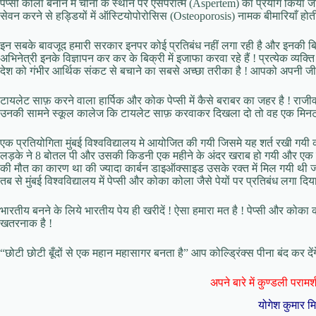
पेप्सी कोला बनाने में चीनी के स्थान पर एसपेरात्म (Aspertem) का प्रयोग किया जा
सेवन करने से हड्डियों में ऑस्टियोपोरोसिस (Osteoporosis) नामक बीमारियाँ होती ह
इन सबके बावजूद हमारी सरकार इनपर कोई प्रतिबंध नहीं लगा रही है और इनकी बिक्र
अभिनेत्री इनके विज्ञापन कर कर के बिक्री में इजाफा करवा रहे हैं ! प्रत्येक व्
देश को गंभीर आर्थिक संकट से बचाने का सबसे अच्छा तरीका है ! आपको अपनी जीवन
टायलेट साफ़ करने वाला हार्पिक और कोक पेप्सी में कैसे बराबर का जहर है ! राजीव
उनकी सामने स्कूल कालेज कि टायलेट साफ़ करवाकर दिखला दो तो वह एक मिनट मे
एक प्रतियोगिता मुंबई विश्वविद्यालय मे आयोजित की गयी जिसमे यह शर्त रखी गयी
लड़के ने 8 बोतल पी और उसकी किडनी एक महीने के अंदर खराब हो गयी और एक ल
की मौत का कारण था की ज्यादा कार्बन डाइऑक्साइड उसके रक्त में मिल गयी थी 
तब से मुंबई विश्वविद्यालय में पेप्सी और कोका कोला जैसे पेयों पर प्रतिबंध लगा दिया
भारतीय बनने के लिये भारतीय पेय ही खरीदें ! ऐसा हमारा मत है ! पेप्सी और कोका 
खतरनाक है !
“छोटी छोटी बूँदों से एक महान महासागर बनता है” आप कोल्ड्रिंक्स पीना बंद कर दें
अपने बारे में कुण्डली परामर्श 
योगेश कुमार म