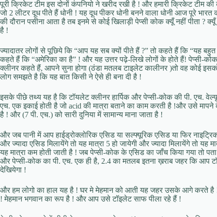
पूरी क्रिकेट टीम इस दोनों कंपनियो ने खरीद रखी है ! और हमारी क्रिकेट टीम की
जो 2 लीटर दूध पीते हैं धोनी ! यह दूध पीकर धोनी बनने वाला धोनी आज पूरे भारत 
की दौरान पसीना आता है तब इनमे से कोई खिलाड़ी पेप्सी कोक क्यूँ नहीं पीता ? क्
है !
ज्यादातर लोगों से पूछिये कि “आप यह सब क्यों पीते हैं ?” तो कहते हैं कि “यह बहुत
कहते हैं कि “अमेरिका का है” ! और यह उत्तर पढ़े-लिखे लोगों के होते हैं! पेप्सी-
क्लीनर कहते हैं, आपने सुना होगा (ठंडा मतलब टाइलेट कालीनर )तो वह कोई इसको मजाक
लोग समझते है कि यह बात किसी ने ऐसे ही बना दी है !
इसके पीछे तथ्य यह है कि टॉयलेट क्लीनर हार्पिक और पेप्सी-कोक की पी. एच. वेल्यू
एच. एक इकाई होती है जो acid की मात्रा बताने का काम करती है !और उसे मापने के 
है ! और (7 पी. एच.) को सारी दुनिया में सामान्य माना जाता है !
और जब पानी में आप हाईड्रोक्लोरिक एसिड या सल्फ्यूरिक एसिड या फिर नाइट्रिक ए
और ज्यादा एसिड मिलायेंगे तो यह मात्रा 5 हो जायेगी और ज्यादा मिलायेंगे तो यह म
यह मात्रा कम होती जाती है ! जब पेप्सी-कोक के एसिड का जाँच किया गया तो पत
और पेप्सी-कोक का पी. एच. एक ही है, 2.4 का मतलब इतना ख़राब जहर कि आप टॉयल
देखियेगा !
और हम लोगो का हाल यह है ! घर मे मेहमान को आती यह जहर उसके आगे करते है ! द
! मेहमान भगवान का रूप है ! और आप उसे टॉइलेट साफ पीला रहे हैं !