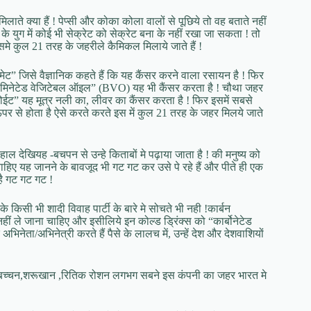
लाते क्या हैं ! पेप्सी और कोका कोला वालों से पूछिये तो वह बताते नहीं
 के युग में कोई भी सेक्रेट को सेक्रेट बना के नहीं रखा जा सकता ! तो
 इसमे कुल 21 तरह के जहरीले कैमिकल मिलाये जाते हैं !
ामेट” जिसे वैज्ञानिक कहते हैं कि यह कैंसर करने वाला रसायन है ! फिर
्रोमिनेटेड वेजिटेबल ऑइल” (BVO) यह भी कैंसर करता है ! चौथा जहर
जोईट” यह मूत्र नली का, लीवर का कैंसर करता है ! फिर इसमें सबसे
 ऊपर से होता है ऐसे करते करते इस में कुल 21 तरह के जहर मिलये जाते
ल देखियह -बचपन से उन्हे किताबों मे पढ़ाया जाता है ! की मनुष्य को
ए यह जानने के बावजूद भी गट गट कर उसे पे रहे हैं और पीते ही एक
ै गट गट गट !
किसी भी शादी विवाह पार्टी के बारे मे सोचते भी नही !कार्बन
 ले जाना चाहिए और इसीलिये इन कोल्ड ड्रिंक्स को “कार्बोनेटेड
िनेता/अभिनेत्री करते हैं पैसे के लालच में, उन्हें देश और देशवाशियों
 बच्चन,शरूखान ,रितिक रोशन लगभग सबने इस कंपनी का जहर भारत मे