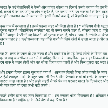
भारत के कई वैज्ञानिकों ने पेप्सी और कोका कोला पर रिसर्च करके बताया कि इसमें मि
हैं, कहते हैं कि यह फॉर्मूला टॉप सेक्रेट है, यह बताया नहीं जा सकता ! लेकिन आज
उन्होंने अध्ययन कर के बताया कि इसमें मिलाते क्या हैं, तो वैज्ञानिको का कहना है
कुछ नाम मैं बतलाता हूँ ! इसमें पहला जहर जो मिला होता है ! “ सोडियम मोनो ग्लूट
दूसरा जहर है “पोटैसियम सोरबेट” यह भी कैंसर करने वाला है, तीसरा जहर है “ब
है “मिथाइल बेन्जीन” यह किडनी को ख़राब करता है, पाँचवा जहर है “सोडियम बेन्
ख़राब जहर है ! “एंडोसल्फान” यह कीड़े मारने के लिये खेतों में डाला जाता है और
हैं !
यह 21 तरह के जहर तो एक तरफ है और हमारे देश के पढ़े लिखे लोगो के दिमाग का हा
प्राण वायु आक्सीजन अंदर लेनी चाहिए और कार्बन डाईऑक्साइड बाहर निकलनी चाहि
दम नाक मे जलन होती और वह सीधा दिमाग तक जाती है और फिर दूसरा घूट भरते ह
और हमारा दिमाग इतना गुलाम हो गया है ! आज हम किसी बिना कोक पेप्सी के जहर के 
डाईऑक्साइड – जो कि बहुत जहरीली गैस है और जिसको कभी भी शरीर के अन्दर नहीं
वाटर” कहा जाता है ! और इन्ही जहरों से भरे पेय का प्रचार भारत के क्रिकेटर और अभ
से प्यार होता तो ऐसा कभी नहीं करते !
पहले अमीर खान यह जहर बिकवाता था ! अब उसका भांजा बिकवाता है ! अमिताभ
बिकवाया है ! क्यूंकि इनके लिये देश से बड़ा पैसा है !