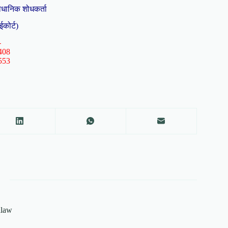
ैधानिक शोधकर्ता
ईकोर्ट)
-
408
553
alaw